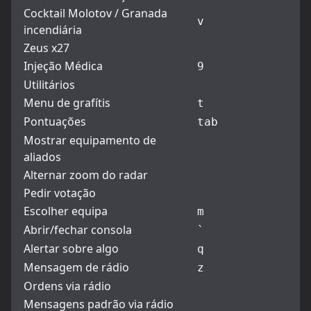
Cocktail Molotov / Granada
v
incendiária
Zeus x27
Injeção Médica
9
Utilitários
Menu de grafítis
t
Pontuações
tab
Mostrar equipamento de
aliados
Alternar zoom do radar
Pedir votação
Escolher equipa
m
Abrir/fechar consola
`
Alertar sobre algo
q
Mensagem de rádio
z
Ordens via rádio
Mensagens padrão via rádio