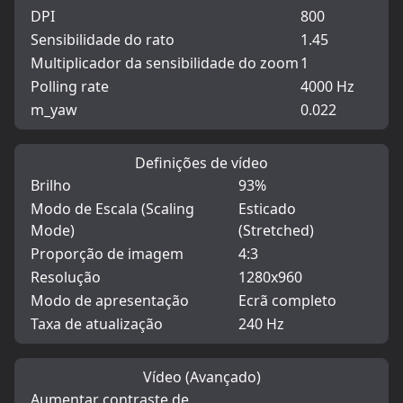
DPI
800
Sensibilidade do rato
1.45
Multiplicador da sensibilidade do zoom
1
Polling rate
4000 Hz
m_yaw
0.022
Definições de vídeo
Brilho
93%
Modo de Escala (Scaling
Esticado
Mode)
(Stretched)
Proporção de imagem
4:3
Resolução
1280x960
Modo de apresentação
Ecrã completo
Taxa de atualização
240 Hz
Vídeo (Avançado)
Aumentar contraste de