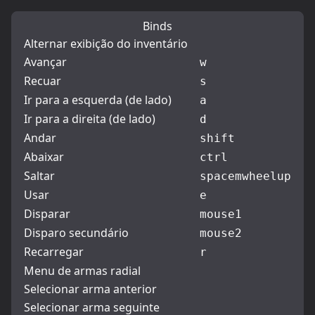
Binds
Alternar exibição do inventário
Avançar
w
Recuar
s
Ir para a esquerda (de lado)
a
Ir para a direita (de lado)
d
Andar
shift
Abaixar
ctrl
Saltar
space
mwheelup
Usar
e
Disparar
mouse1
Disparo secundário
mouse2
Recarregar
r
Menu de armas radial
Selecionar arma anterior
Selecionar arma seguinte