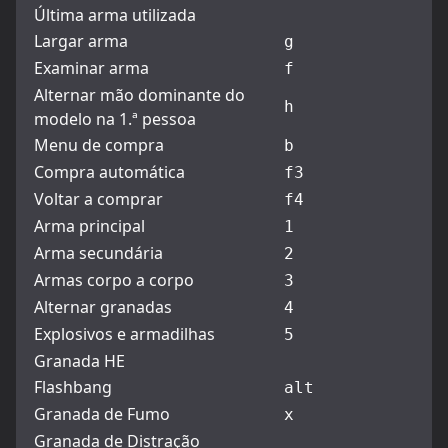
Última arma utilizada
Largar arma
g
Examinar arma
f
Alternar mão dominante do
h
modelo na 1.ª pessoa
Menu de compra
b
Compra automática
f3
Voltar a comprar
f4
Arma principal
1
Arma secundária
2
Armas corpo a corpo
3
Alternar granadas
4
Explosivos e armadilhas
5
Granada HE
Flashbang
alt
Granada de Fumo
x
Granada de Distração