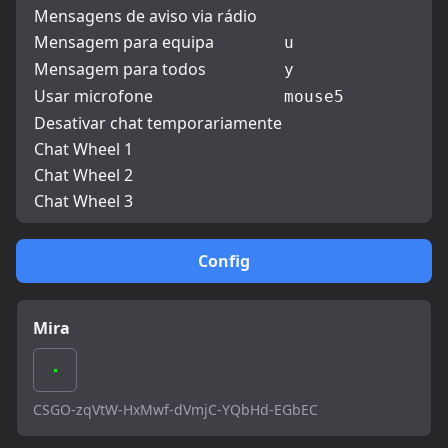
Mensagens de aviso via rádio
Mensagem para equipa
u
Mensagem para todos
y
Usar microfone
mouse5
Desativar chat temporariamente
Chat Wheel 1
Chat Wheel 2
Chat Wheel 3
Config
Mira
CSGO-zqVtW-HxMwf-dVmjC-YQbHd-EGbEC