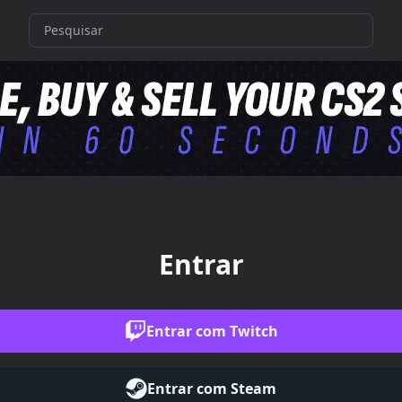
Entrar
Entrar com Twitch
Entrar com Steam