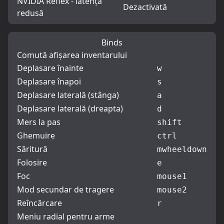
NVIDIA Reflex - latență
Dezactivată
redusă
Binds
Comută afișarea inventarului
Deplasare înainte
w
Deplasare înapoi
s
Deplasare laterală (stânga)
a
Deplasare laterală (dreapta)
d
Mers la pas
shift
Ghemuire
ctrl
Săritură
mwheeldown
Folosire
e
Foc
mouse1
Mod secundar de tragere
mouse2
Reîncărcare
r
Meniu radial pentru arme