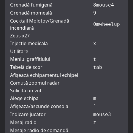
Grenadă fumigenă
8
mouse4
Grenadă momeală
9
Cocktail Molotov/Grenadă
0
mwheelup
incendiară
Zeus x27
Injecție medicală
x
Utilitare
Meniul graffitiului
t
Tabelă de scor
tab
Afișează echipamentul echipei
Comută zoomul radar
Solicită un vot
Alege echipa
m
Afișează/ascunde consola
`
Indicare jucător
mouse3
Mesaj radio
z
Mesaje radio de comandă