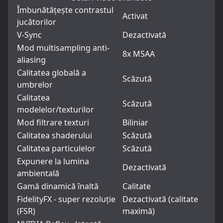
Îmbunătățește contrastul
Activat
jucătorilor
V-Sync
Dezactivată
Mod multisampling anti-
8x MSAA
aliasing
Calitatea globală a
Scăzută
umbrelor
Calitatea
Scăzută
modelelor/texturilor
Mod filtrare texturi
Biliniar
Calitatea shaderului
Scăzută
Calitatea particulelor
Scăzută
Expunere la lumina
Dezactivată
ambientală
Gamă dinamică înaltă
Calitate
FidelityFX - super rezoluție
Dezactivată (calitate
(FSR)
maximă)