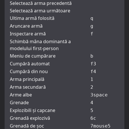
Selectează arma precedentă
Selectează arma următoare
Ultima armă folosită
q
Aruncare armă
g
Inspectare armă
f
Schimbă mâna dominantă a
modelului first-person
Meniu de cumpărare
b
Cumpără automat
f3
Cumpără din nou
f4
Arma principală
1
Arma secundară
2
Arme albe
3
space
Grenade
4
Explozibili și capcane
5
Grenadă explozivă
6
c
Grenadă de șoc
7
mouse5