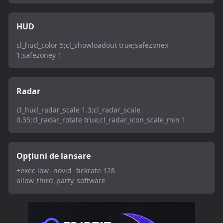
HUD
cl_hud_color 5;cl_showloadout true;safezonex
1;safezoney 1
Radar
cl_hud_radar_scale 1.3;cl_radar_scale
0.35;cl_radar_rotate true;cl_radar_icon_scale_min 1
Opțiuni de lansare
+exec low -novid -tickrate 128 -
allow_third_party_software