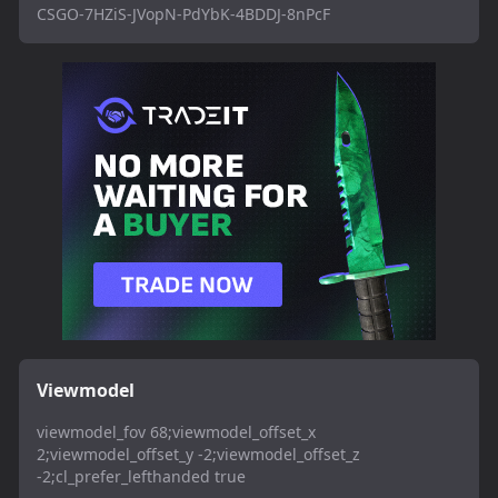
CSGO-7HZiS-JVopN-PdYbK-4BDDJ-8nPcF
Viewmodel
viewmodel_fov 68;viewmodel_offset_x
2;viewmodel_offset_y -2;viewmodel_offset_z
-2;cl_prefer_lefthanded true