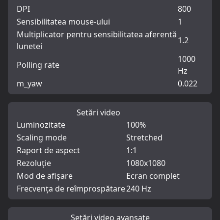
DPI
800
Sensibilitatea mouse-ului
1
Multiplicator pentru sensibilitatea aferentă
1.2
lunetei
1000
Polling rate
Hz
m_yaw
0.022
Setări video
Luminozitate
100%
Scaling mode
Stretched
Raport de aspect
1:1
Rezoluție
1080x1080
Mod de afișare
Ecran complet
Frecvența de reîmprospătare
240 Hz
Setări video avansate