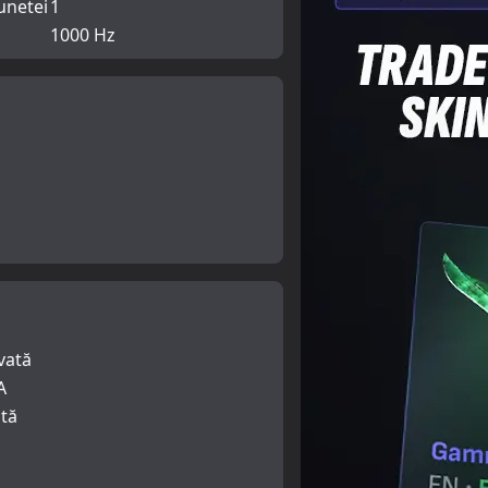
unetei
1
1000 Hz
vată
A
tă