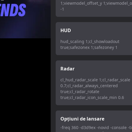
1;viewmodel_offset_y 1;viewmodel_o
-1
HUD
hud_scaling 1;cl_showloadout
true;safezonex 1;safezoney 1
Radar
cl_hud_radar_scale 1;cl_radar_scale
0.7;cl_radar_always_centered
true;cl_radar_rotate
true;cl_radar_icon_scale_min 0.6
Opțiuni de lansare
-freq 360 -d3d9ex -novid -console -t