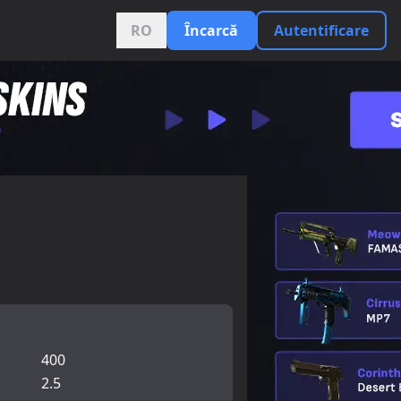
RO
Încarcă
Autentificare
400
2.5