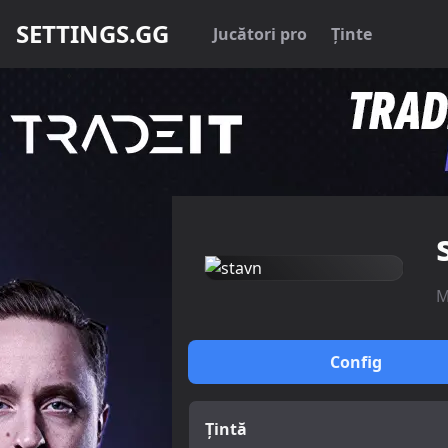
SETTINGS.GG
Jucători pro
Ținte
M
Config
Țintă