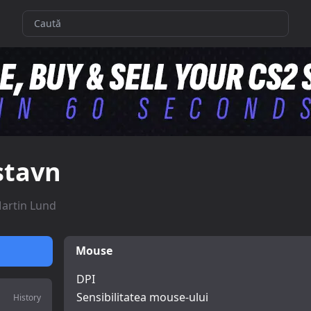
stavn
artin Lund
Mouse
DPI
Sensibilitatea mouse-ului
History