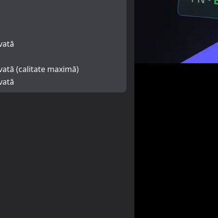
vată
vată (calitate maximă)
vată