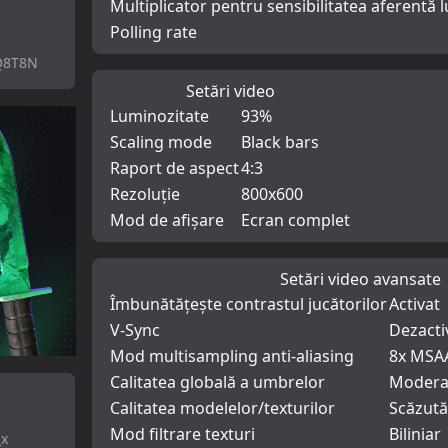
Multiplicator pentru sensibilitatea aferentă l
Polling rate
Q8T8N
Setări video
Luminozitate
93%
Scaling mode
Black bars
Raport de aspect
4:3
Rezoluție
800x600
Mod de afișare
Ecran complet
Setări video avansate
Îmbunătățește contrastul jucătorilor
Activat
V-Sync
Dezacti
Mod multisampling anti-aliasing
8x MSA
Calitatea globală a umbrelor
Modera
Calitatea modelelor/texturilor
Scăzută
Mod filtrare texturi
Biliniar
_x