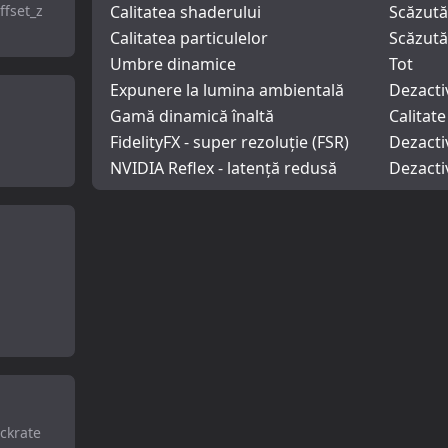
ffset_z
Calitatea shaderului
Scăzută
Calitatea particulelor
Scăzută
Umbre dinamice
Tot
Expunere la lumina ambientală
Dezacti
Gamă dinamică înaltă
Calitate
FidelityFX - super rezoluție (FSR)
Dezacti
NVIDIA Reflex - latență redusă
Dezacti
ickrate