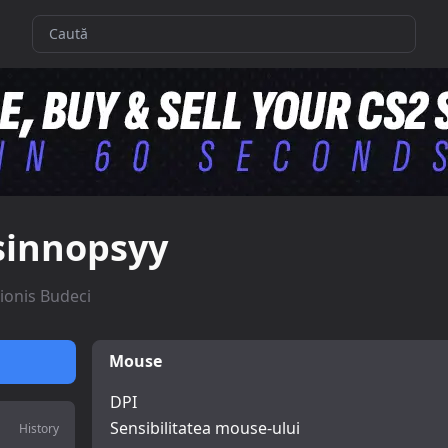
sinnopsyy
ionis Budeci
Mouse
DPI
Sensibilitatea mouse-ului
History