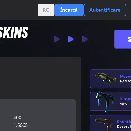
RO
Încarcă
Autentificare
400
1.6665