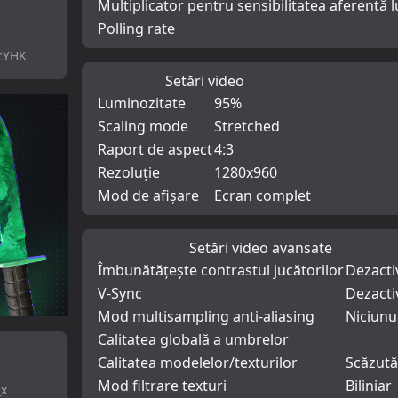
Multiplicator pentru sensibilitatea aferentă l
Polling rate
cYHK
Setări video
Luminozitate
95%
Scaling mode
Stretched
Raport de aspect
4:3
Rezoluție
1280x960
Mod de afișare
Ecran complet
Setări video avansate
Îmbunătățește contrastul jucătorilor
Dezacti
V-Sync
Dezacti
Mod multisampling anti-aliasing
Niciunu
Calitatea globală a umbrelor
Calitatea modelelor/texturilor
Scăzută
Mod filtrare texturi
Biliniar
_x