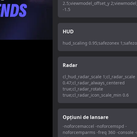
2.5;viewmodel_offset_y 2;viewmodel_
-1.5
HUD
hud_scaling 0.95;safezonex 1;safez
Radar
cl_hud_radar_scale 1;cl_radar_scale
0.47;cl_radar_always_centered
true;cl_radar_rotate
true;cl_radar_icon_scale_min 0.6
Opțiuni de lansare
-noforcemaccel -noforcemspd -
noforcemparms -freq 360 -console -