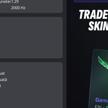
unetei
1.29
2000 Hz
vat
vată
l