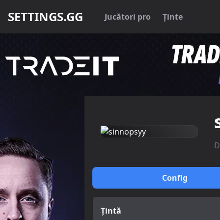
SETTINGS.GG
Jucători pro
Ținte
D
Config
Țintă