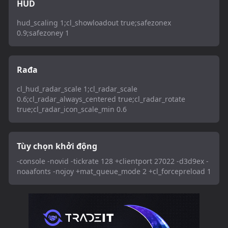
HUD
hud_scaling 1;cl_showloadout true;safezonex
0.9;safezoney 1
Rađa
cl_hud_radar_scale 1;cl_radar_scale
0.6;cl_radar_always_centered true;cl_radar_rotate
true;cl_radar_icon_scale_min 0.6
Tùy chọn khởi động
-console -novid -tickrate 128 +clientport 27022 -d3d9ex -
noaafonts -nojoy +mat_queue_mode 2 +cl_forcepreload 1