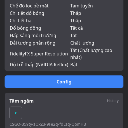
Chế độ lọc bề mặt
Tam tuyến
Chi tiết đổ bóng
Thấp
Chi tiết hạt
Thấp
Đổ bóng động
Tất cả
Hấp sáng môi trường
Tắt
Dải tương phản rộng
Chất lượng
Tắt (Chất lượng cao
FidelityFX Super Resolution
nhất)
Độ trễ thấp (NVIDIA Reflex)
Bật
Config
Tâm ngắm
History
CSGO-359ty-zOxZ3-9Fe2q-fdLzq-QomHB