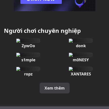
Người chơi chuyên nghiệp
ZywOo
donk
s1mple
m0NESY
ropz
XANTARES
Xem thêm