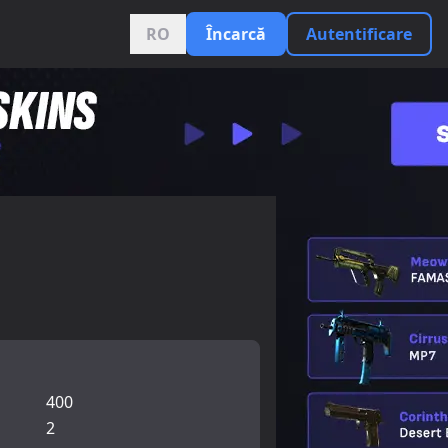
RO
Încarcă
Autentificare
400
2