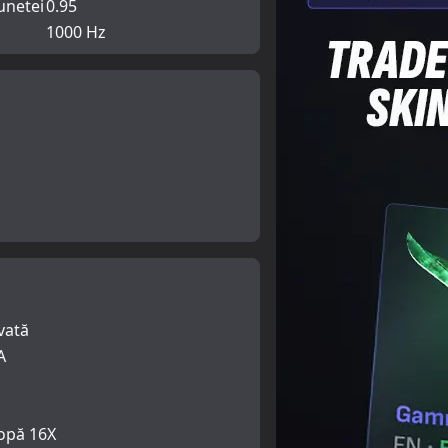
unetei
0.95
1000 Hz
vată
A
opă 16X