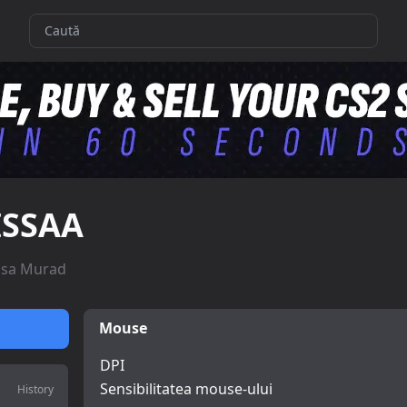
ISSAA
ssa Murad
Mouse
DPI
Sensibilitatea mouse-ului
History