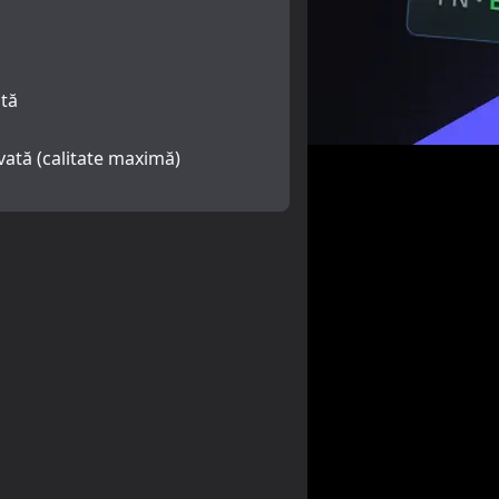
tă
vată (calitate maximă)
ă