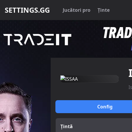
SETTINGS.GG
Jucători pro
Ținte
I
Config
Țintă