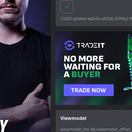
CSGO-qUwva-wZeXs-uK5dJ-3OHq2-
Viewmodel
viewmodel_fov 68;viewmodel_offset