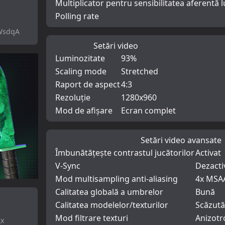
Multiplicator pentru sensibilitatea aferentă l
Polling rate
WsdqA
Setări video
Luminozitate
93%
Scaling mode
Stretched
Raport de aspect
4:3
Rezoluție
1280x960
Mod de afișare
Ecran complet
Setări video avansate
Îmbunătățește contrastul jucătorilor
Activat
V-Sync
Dezacti
Mod multisampling anti-aliasing
4x MSA
Calitatea globală a umbrelor
Bună
Calitatea modelelor/texturilor
Scăzută
Mod filtrare texturi
Anizotr
_x