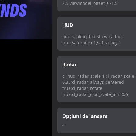
2.5;viewmodel_offset_z -1.5
HUD
hud_scaling 1;cl_showloadout
true;safezonex 1;safezoney 1
Radar
cl_hud_radar_scale 1;cl_radar_scale
0.35;cl_radar_always_centered
true;cl_radar_rotate
true;cl_radar_icon_scale_min 0.6
Opțiuni de lansare
-