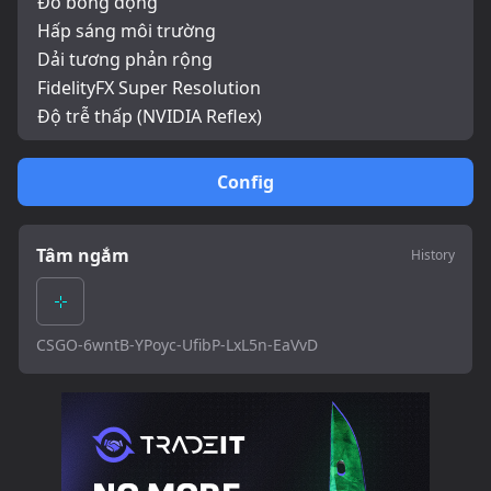
Đổ bóng động
Hấp sáng môi trường
Dải tương phản rộng
FidelityFX Super Resolution
Độ trễ thấp (NVIDIA Reflex)
Config
Tâm ngắm
History
CSGO-6wntB-YPoyc-UfibP-LxL5n-EaVvD