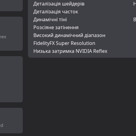
Деталізація шейдерів
Деталізація часток
Динамічні тіні
В
Розсіяне затінення
Високий динамічний діапазон
nex
FidelityFX Super Resolution
Низька затримка NVIDIA Reflex
id