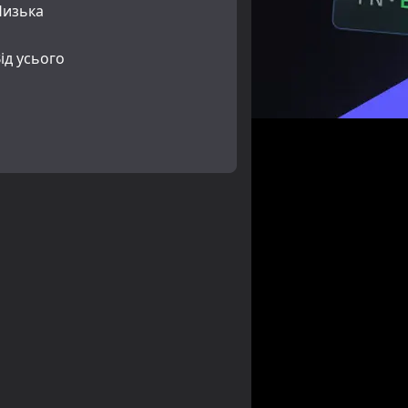
Низька
ід усього