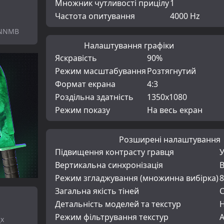
Множник чутливості прицілу
1
Частота опитування
4000 Hz
eNNMB
Налаштування графіки
Яскравість
90%
Режим масштабування
Розтягнутий
Формат екрана
4:3
Роздільна здатність
1350x1080
Режим показу
На весь екран
Розширені налаштування
Підвищення контрасту гравця
Вертикальна синхронізація
Режим згладжування (множинна вибірка)
Загальна якість тіней
Детальність моделей та текстур
Режим фільтрування текстур
А
_x