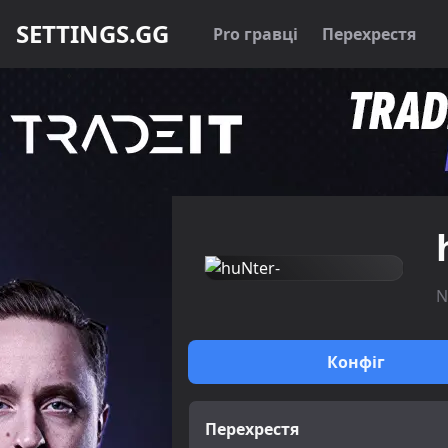
SETTINGS.GG
Pro гравці
Перехрестя
N
Конфіг
Перехрестя