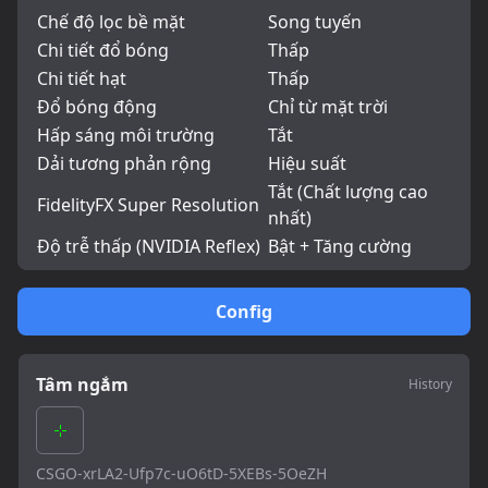
Chế độ lọc bề mặt
Song tuyến
Chi tiết đổ bóng
Thấp
Chi tiết hạt
Thấp
Đổ bóng động
Chỉ từ mặt trời
Hấp sáng môi trường
Tắt
Dải tương phản rộng
Hiệu suất
Tắt (Chất lượng cao
FidelityFX Super Resolution
nhất)
Độ trễ thấp (NVIDIA Reflex)
Bật + Tăng cường
Config
Tâm ngắm
History
CSGO-xrLA2-Ufp7c-uO6tD-5XEBs-5OeZH