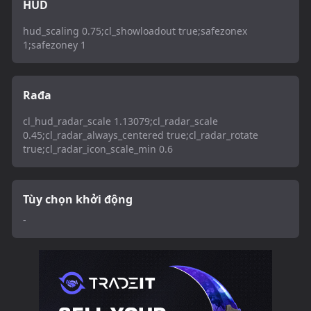
HUD
hud_scaling 0.75;cl_showloadout true;safezonex
1;safezoney 1
Rađa
cl_hud_radar_scale 1.13079;cl_radar_scale
0.45;cl_radar_always_centered true;cl_radar_rotate
true;cl_radar_icon_scale_min 0.6
Tùy chọn khởi động
-