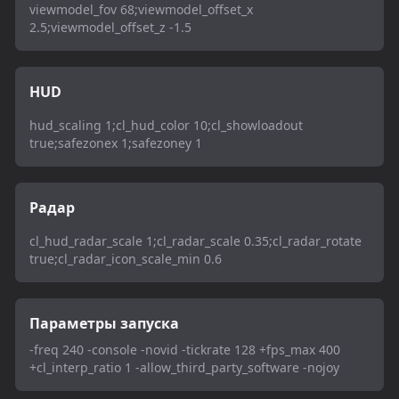
viewmodel_fov 68;viewmodel_offset_x
2.5;viewmodel_offset_z -1.5
HUD
hud_scaling 1;cl_hud_color 10;cl_showloadout
true;safezonex 1;safezoney 1
Радар
cl_hud_radar_scale 1;cl_radar_scale 0.35;cl_radar_rotate
true;cl_radar_icon_scale_min 0.6
Параметры запуска
-freq 240 -console -novid -tickrate 128 +fps_max 400
+cl_interp_ratio 1 -allow_third_party_software -nojoy