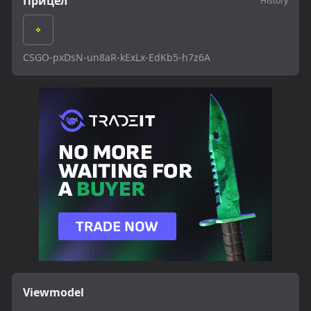
Прицел
History
CSGO-pxDsN-un8aR-kExLx-EdKb5-h7z6A
Viewmodel