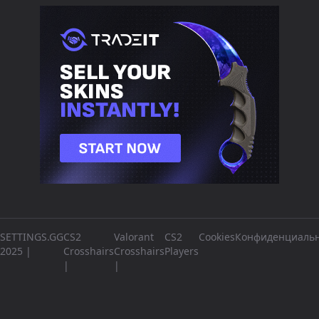
SETTINGS.GG
CS2
Valorant
CS2
Cookies
Конфиденциальн
2025 |
Crosshairs
Crosshairs
Players
|
|