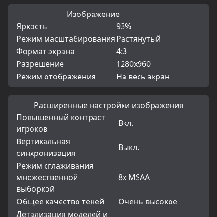
Изображение
Яркость
93%
Режим масштабирования
Растянутый
Формат экрана
4:3
Разрешение
1280x960
Режим отображения
На весь экран
Расширенные настройки изображения
Повышенный контраст
Вкл.
игроков
Вертикальная
Выкл.
синхронизация
Режим сглаживания
множественной
8x MSAA
выборкой
Общее качество теней
Очень высокое
Детализация моделей и