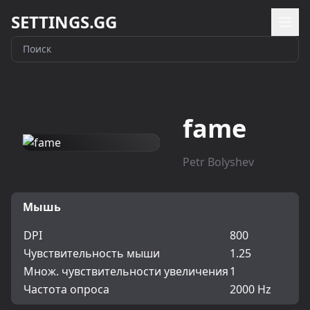
SETTINGS.GG
fame
Petr Bolyshev
Мышь
DPI
800
Чувствительность мыши
1.25
Множ. чувствительности увеличения
1
Частота опроса
2000 Hz