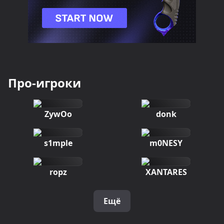
Про-игроки
ZywOo
donk
s1mple
m0NESY
ropz
XANTARES
Ещё