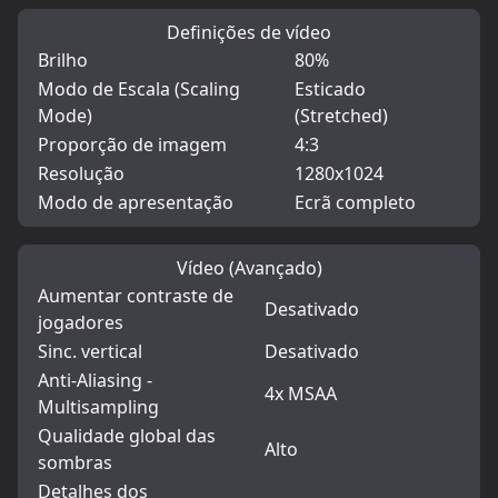
Definições de vídeo
Brilho
80%
Modo de Escala (Scaling
Esticado
Mode)
(Stretched)
Proporção de imagem
4:3
Resolução
1280x1024
Modo de apresentação
Ecrã completo
Vídeo (Avançado)
Aumentar contraste de
Desativado
jogadores
Sinc. vertical
Desativado
Anti-Aliasing -
4x MSAA
Multisampling
Qualidade global das
Alto
sombras
Detalhes dos