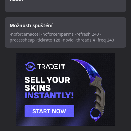
Možnosti spuštění
-noforcemaccel -noforcemparms -refresh 240 -
processheap -tickrate 128 -novid -threads 4 -freq 240