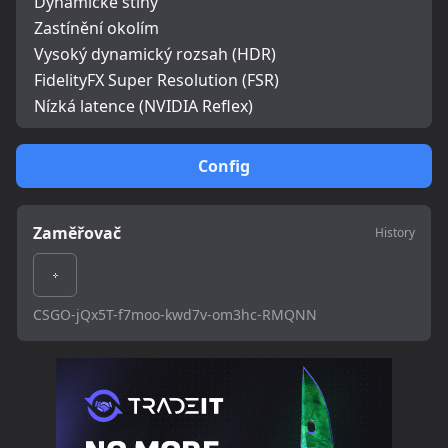
Dynamické stíny
Zastínění okolím
Vysoký dynamický rozsah (HDR)
FidelityFX Super Resolution (FSR)
Nízká latence (NVIDIA Reflex)
Config
Zaměřovač
History
CSGO-jQx5T-f7moo-kwd7v-om3hc-RMQNN