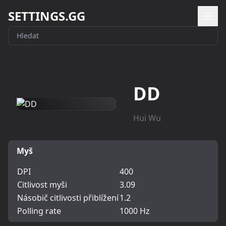
SETTINGS.GG
DD
Hui Wu
Myš
DPI
400
Citlivost myši
3.09
Násobič citlivosti přiblížení
1.2
Polling rate
1000 Hz