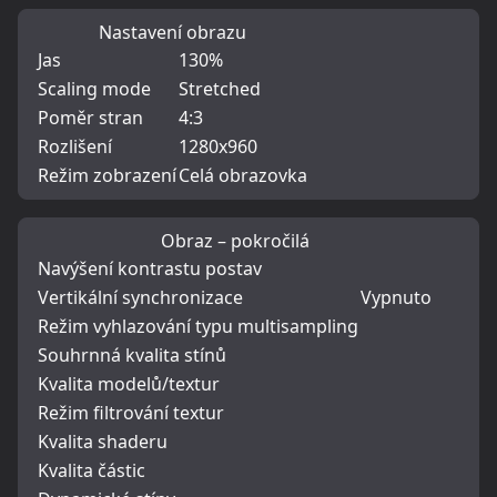
Nastavení obrazu
Jas
130%
Scaling mode
Stretched
Poměr stran
4:3
Rozlišení
1280x960
Režim zobrazení
Celá obrazovka
Obraz – pokročilá
Navýšení kontrastu postav
Vertikální synchronizace
Vypnuto
Režim vyhlazování typu multisampling
Souhrnná kvalita stínů
Kvalita modelů/textur
Režim filtrování textur
Kvalita shaderu
Kvalita částic