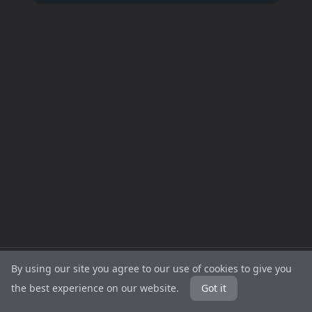
SETTINGS.GG
CS2
Valorant
CS2
Cookies
Ochrana
By using our site you agree to our use of cookies to give you
2025 |
Crosshairs
Crosshairs |
Players
soukromí
the best experience on our website.
Got it
|