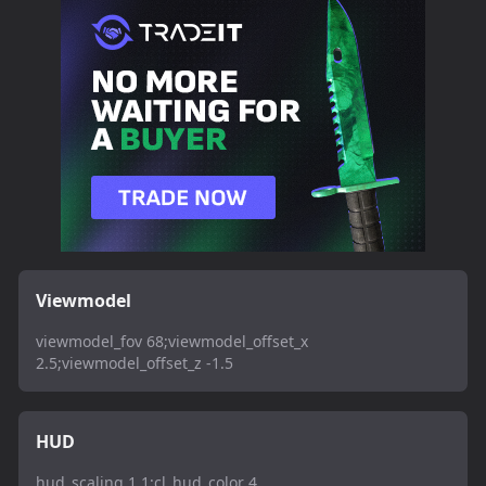
Viewmodel
viewmodel_fov 68;viewmodel_offset_x
2.5;viewmodel_offset_z -1.5
HUD
hud_scaling 1.1;cl_hud_color 4