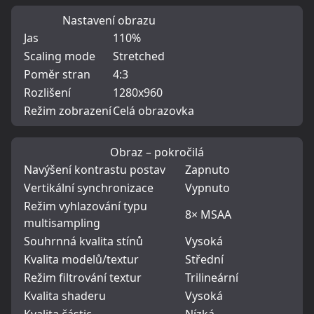
Nastavení obrazu
Jas
110%
Scaling mode
Stretched
Poměr stran
4:3
Rozlišení
1280x960
Režim zobrazení
Celá obrazovka
Obraz – pokročilá
Navýšení kontrastu postav
Zapnuto
Vertikální synchronizace
Vypnuto
Režim vyhlazování typu
8× MSAA
multisampling
Souhrnná kvalita stínů
Vysoká
Kvalita modelů/textur
Střední
Režim filtrování textur
Trilineární
Kvalita shaderu
Vysoká