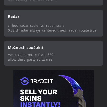
Radar
cl_hud_radar_scale 1;cl_radar_scale
0.38;cl_radar_always_centered true;cl_radar_rotate true
Možnosti spuštění
+exec cejotexec -refresh 360 -
allow_third_party_softwares