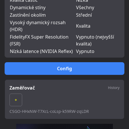
Kvalita částic
Nízká
Dynamické stíny
Všechny
Zastínění okolím
Střední
Vysoký dynamický rozsah
Kvalita
(HDR)
FidelityFX Super Resolution
Vypnuto (nejvyšší
(FSR)
kvalita)
Nízká latence (NVIDIA Reflex)
Vypnuto
Config
Zaměřovač
History
CSGO-HHxNW-T7XcL-coLsp-k59RW-zqLDR