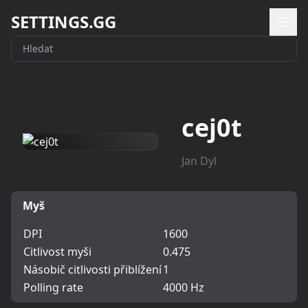
SETTINGS.GG
cej0t
Jan Dyl
Myš
DPI
1600
Citlivost myši
0.475
Násobič citlivosti přiblížení
1
Polling rate
4000 Hz