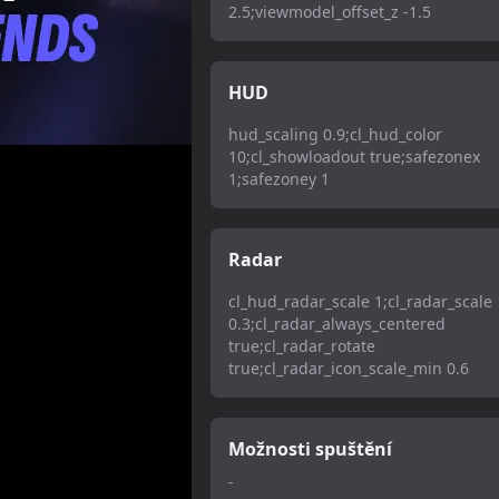
2.5;viewmodel_offset_z -1.5
HUD
hud_scaling 0.9;cl_hud_color
10;cl_showloadout true;safezonex
1;safezoney 1
Radar
cl_hud_radar_scale 1;cl_radar_scale
0.3;cl_radar_always_centered
true;cl_radar_rotate
true;cl_radar_icon_scale_min 0.6
Možnosti spuštění
-