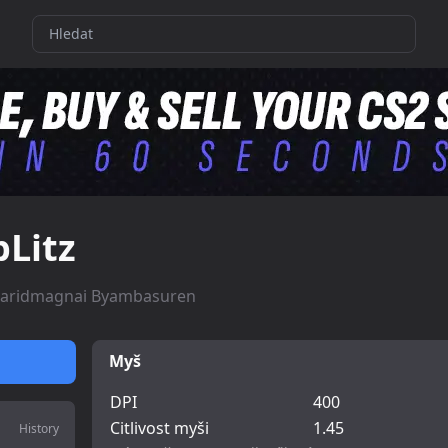
bLitz
aridmagnai Byambasuren
Myš
DPI
400
Citlivost myši
1.45
History