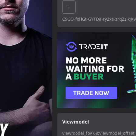
CSGO-fxHGt-GYTDa-ry2xe-zrqZs-qK
Viewmodel
viewmodel_fov 68;viewmodel_offset