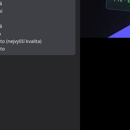
á
ní
á
a
o (nejvyšší kvalita)
to