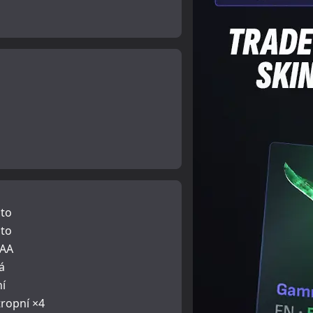
to
to
SAA
á
ní
tropní ×4