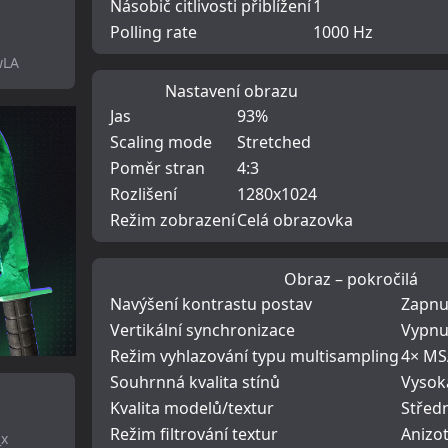
Násobič citlivosti přiblížení
1
Polling rate
1000 Hz
wLA
Nastavení obrazu
Jas
93%
Scaling mode
Stretched
Poměr stran
4:3
Rozlišení
1280x1024
Režim zobrazení
Celá obrazovka
Obraz – pokročilá
Navýšení kontrastu postav
Zapnu
Vertikální synchronizace
Vypnu
Režim vyhlazování typu multisampling
4× M
Souhrnná kvalita stínů
Vysok
Kvalita modelů/textur
Střed
Režim filtrování textur
Anizo
_x