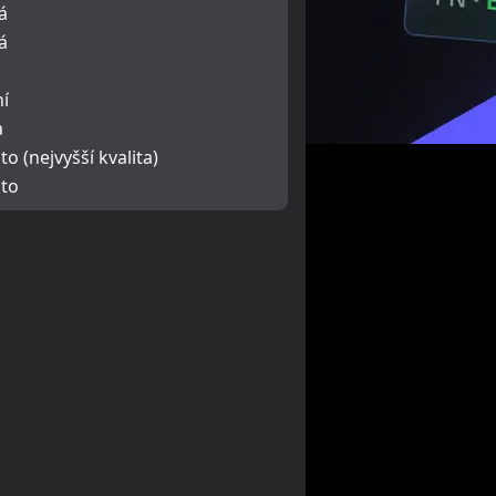
á
á
ní
a
o (nejvyšší kvalita)
to