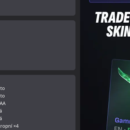
to
to
SAA
á
á
tropní ×4