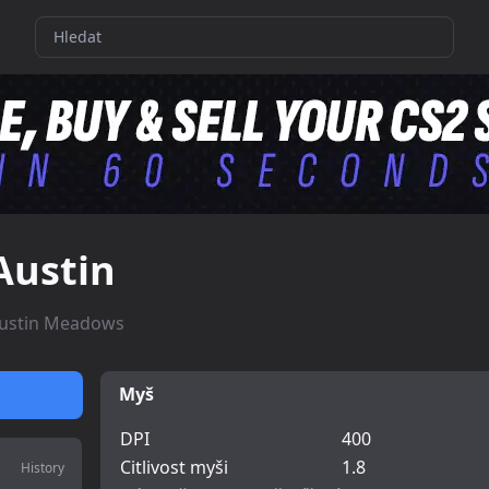
Austin
ustin Meadows
Myš
DPI
400
Citlivost myši
1.8
History