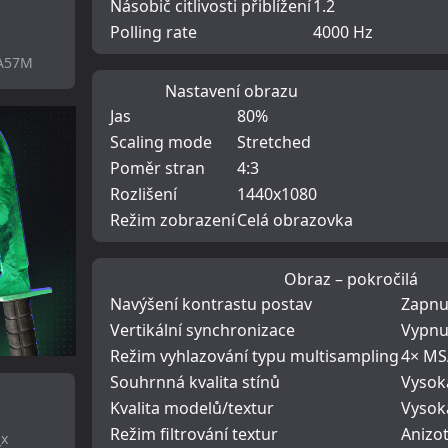
Násobič citlivosti přiblížení
1.2
Polling rate
4000 Hz
vA57M
Nastavení obrazu
Jas
80%
Scaling mode
Stretched
Poměr stran
4:3
Rozlišení
1440x1080
Režim zobrazení
Celá obrazovka
Obraz – pokročilá
Navýšení kontrastu postav
Zapnu
Vertikální synchronizace
Vypnu
Režim vyhlazování typu multisampling
4× M
Souhrnná kvalita stínů
Vysok
Kvalita modelů/textur
Vysok
Režim filtrování textur
Anizo
_x