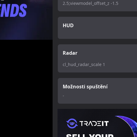
2.5;viewmodel_offset_z -1.5
HUD
Radar
cl_hud_radar_scale 1
Možnosti spuštění
-