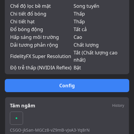
Chế độ lọc bề mặt
Song tuyến
Chi tiết đổ bóng
Thấp
Chi tiết hạt
Thấp
Đổ bóng động
Tất cả
Hấp sáng môi trường
Cao
Dải tương phản rộng
Chất lượng
Tắt (Chất lượng cao
FidelityFX Super Resolution
nhất)
Độ trễ thấp (NVIDIA Reflex)
Bật
Config
Tâm ngắm
History
CSGO-jkSan-MGCz8-vZ9mB-vJxA3-Yq8rN