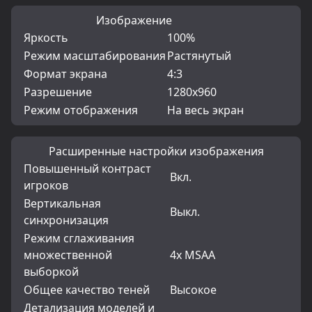
Изображение
Яркость
100%
Режим масштабирования
Растянутый
Формат экрана
4:3
Разрешение
1280x960
Режим отображения
На весь экран
Расширенные настройки изображения
Повышенный контраст
Вкл.
игроков
Вертикальная
Выкл.
синхронизация
Режим сглаживания
множественной
4x MSAA
выборкой
Общее качество теней
Высокое
Детализация моделей и