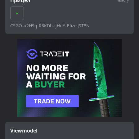
Прицел
History
CSGO-u2H9q-R3KDb-ijHuY-Bfizr-J9T8N
Viewmodel