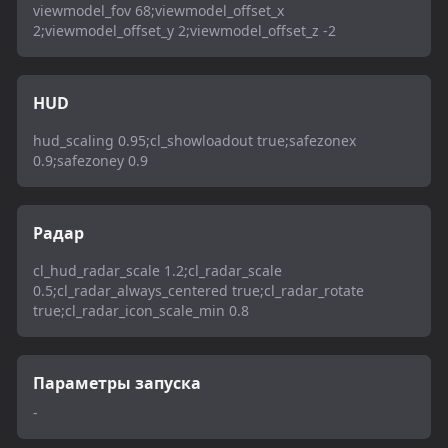
viewmodel_fov 68;viewmodel_offset_x
2;viewmodel_offset_y 2;viewmodel_offset_z -2
HUD
hud_scaling 0.95;cl_showloadout true;safezonex
0.9;safezoney 0.9
Радар
cl_hud_radar_scale 1.2;cl_radar_scale
0.5;cl_radar_always_centered true;cl_radar_rotate
true;cl_radar_icon_scale_min 0.8
Параметры запуска
-