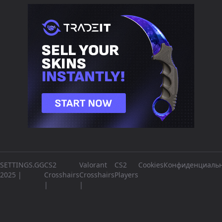
SETTINGS.GG
CS2
Valorant
CS2
Cookies
Конфиденциальн
2025 |
Crosshairs
Crosshairs
Players
|
|