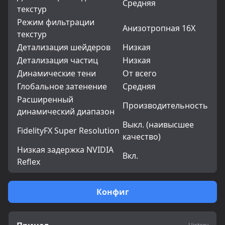
Средняя
текстур
Режим фильтрации
Анизотропная 16Х
текстур
Детализация шейдеров
Низкая
Детализация частиц
Низкая
Динамические тени
От всего
Глобальное затенение
Средняя
Расширенный
Производительность
динамический диапазон
Выкл. (наивысшее
FidelityFX Super Resolution
качество)
Низкая задержка NVIDIA
Вкл.
Reflex
Конфиг