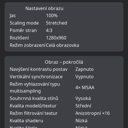
Nastavení obrazu
Jas
100%
Scaling mode
Stretched
Poměr stran
4:3
Rozlišení
1280x960
Režim zobrazení
Celá obrazovka
Obraz – pokročilá
Navýšení kontrastu postav
Zapnuto
Vertikální synchronizace
Vypnuto
Režim vyhlazování typu
4× MSAA
multisampling
Souhrnná kvalita stínů
Vysoká
Kvalita modelů/textur
Střední
Režim filtrování textur
Anizotropní ×16
Kvalita shaderu
Nízká