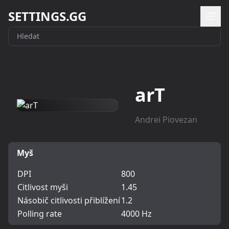
SETTINGS.GG
arT
Andrei Piovezan
Myš
DPI
800
Citlivost myši
1.45
Násobič citlivosti přiblížení
1.2
Polling rate
4000 Hz