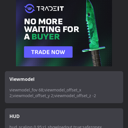
Viewmodel
viewmodel_fov 68;viewmodel_offset_x
2;viewmodel_offset_y 2;viewmodel_offset_z -2
HUD
hud_scaling 0.95;cl_showloadout true;safezonex