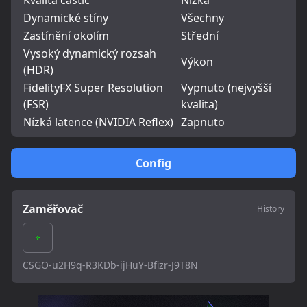
Kvalita částic
Nízká
Dynamické stíny
Všechny
Zastínění okolím
Střední
Vysoký dynamický rozsah
Výkon
(HDR)
FidelityFX Super Resolution
Vypnuto (nejvyšší
(FSR)
kvalita)
Nízká latence (NVIDIA Reflex)
Zapnuto
Config
Zaměřovač
History
CSGO-u2H9q-R3KDb-ijHuY-Bfizr-J9T8N