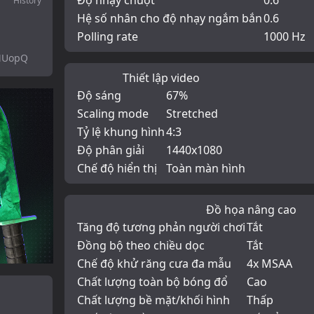
Độ nhạy chuột
0.6
History
Hệ số nhân cho độ nhạy ngắm bắn
0.6
Polling rate
1000 Hz
MUopQ
Thiết lập video
Độ sáng
67%
Scaling mode
Stretched
Tỷ lệ khung hình
4:3
Độ phân giải
1440x1080
Chế độ hiển thị
Toàn màn hình
Đồ họa nâng cao
Tăng độ tương phản người chơi
Tắt
Đồng bộ theo chiều dọc
Tắt
Chế độ khử răng cưa đa mẫu
4x MSAA
Chất lượng toàn bộ bóng đổ
Cao
Chất lượng bề mặt/khối hình
Thấp