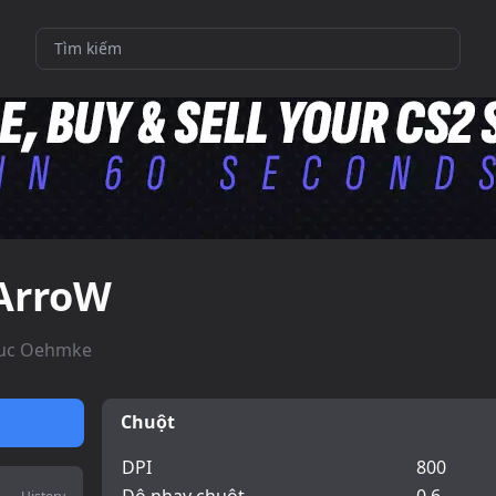
ArroW
uc Oehmke
Chuột
DPI
800