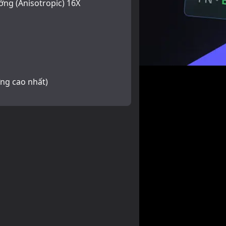
ng (Anisotropic) 16X
ợng cao nhất)