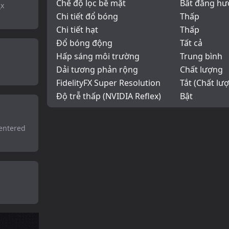
Chế độ lọc bề mặt
Bất đẳng hướ
_x
Chi tiết đổ bóng
Thấp
Chi tiết hạt
Thấp
Đổ bóng động
Tất cả
Hấp sáng môi trường
Trung bình
Dải tương phản rộng
Chất lượng
FidelityFX Super Resolution
Tắt (Chất lư
Độ trễ thấp (NVIDIA Reflex)
Bật
centered