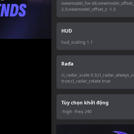
viewmodel_fov 68;viewmodel_offset
2.5;viewmodel_offset_z -1.5
HUD
hud_scaling 1.1
Rađa
cl_radar_scale 0.3;cl_radar_always_
true;cl_radar_rotate true
Tùy chọn khởi động
-high -freq 240