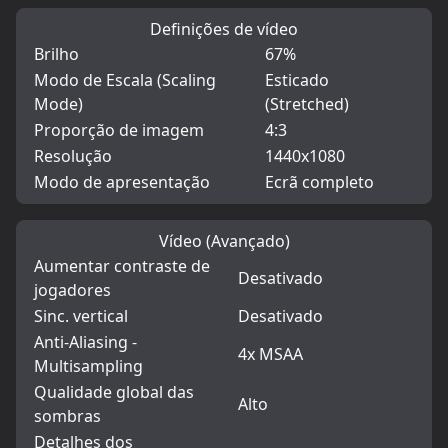
Definições de vídeo
Brilho
67%
Modo de Escala (Scaling
Esticado
Mode)
(Stretched)
Proporção de imagem
4:3
Resolução
1440x1080
Modo de apresentação
Ecrã completo
Vídeo (Avançado)
Aumentar contraste de
Desativado
jogadores
Sinc. vertical
Desativado
Anti-Aliasing -
4x MSAA
Multisampling
Qualidade global das
Alto
sombras
Detalhes dos