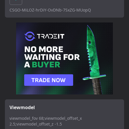
CSGO-MiLOZ-hrDiY-OvDNb-7SxZG-MUopQ
Viewmodel
viewmodel_fov 68;viewmodel_offset_x
2.5;viewmodel_offset_z -1.5