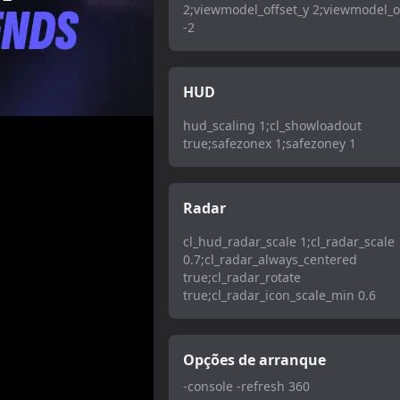
2;viewmodel_offset_y 2;viewmodel_o
-2
HUD
hud_scaling 1;cl_showloadout
true;safezonex 1;safezoney 1
Radar
cl_hud_radar_scale 1;cl_radar_scale
0.7;cl_radar_always_centered
true;cl_radar_rotate
true;cl_radar_icon_scale_min 0.6
Opções de arranque
-console -refresh 360