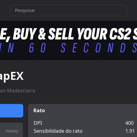
apEX
an Madesclaire
Rato
DPI
400
Sensibilidade do rato
1.91
History