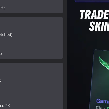
 Hz
etched)
o
o
ico 2X