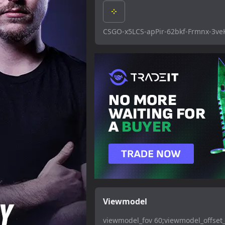
CSGO-x5LCS-apPir-62bkf-Frmnx-3ve
Viewmodel
viewmodel_fov 60;viewmodel_offset