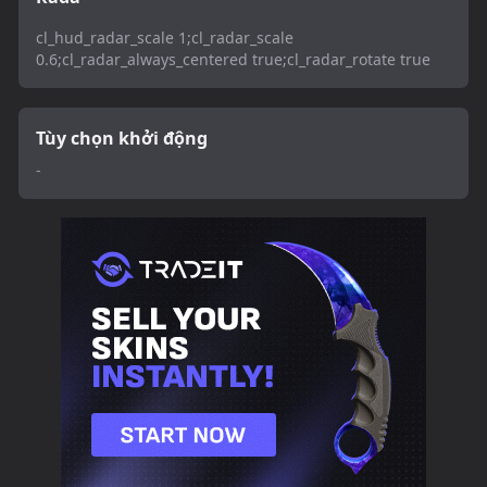
cl_hud_radar_scale 1;cl_radar_scale
0.6;cl_radar_always_centered true;cl_radar_rotate true
Tùy chọn khởi động
-