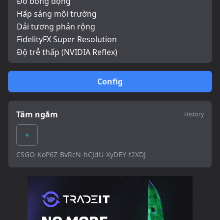
Đổ bóng động
Hấp sáng môi trường
Dải tương phản rộng
FidelityFX Super Resolution
Độ trễ thấp (NVIDIA Reflex)
Config
Tâm ngắm
History
CSGO-KoP6Z-BvRcN-hCJdU-XyDEY-f2XDJ