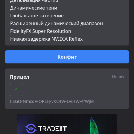
Детализация частиц
Динамические тени
Глобальное затенение
Расширенный динамический диапазон
FidelityFX Super Resolution
Низкая задержка NVIDIA Reflex
Конфиг
Прицел
History
CSGO-NmcdV-ORLFj-vKC4W-LV6zW-4fWjM