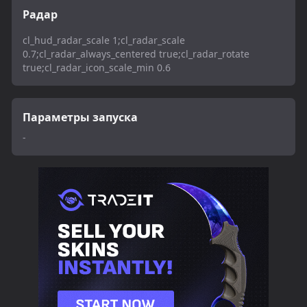
Радар
cl_hud_radar_scale 1;cl_radar_scale
0.7;cl_radar_always_centered true;cl_radar_rotate
true;cl_radar_icon_scale_min 0.6
Параметры запуска
-