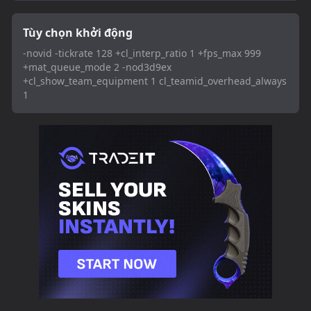
Tùy chọn khởi động
-novid -tickrate 128 +cl_interp_ratio 1 +fps_max 999
+mat_queue_mode 2 -nod3d9ex
+cl_show_team_equipment 1 cl_teamid_overhead_always
1