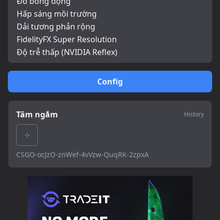
Đổ bóng động
Hấp sáng môi trường
Dải tương phản rộng
FidelityFX Super Resolution
Độ trễ thấp (NVIDIA Reflex)
Config
Tâm ngắm
History
CSGO-ocJzO-znWef-4vVzw-QuqRK-2zpxA