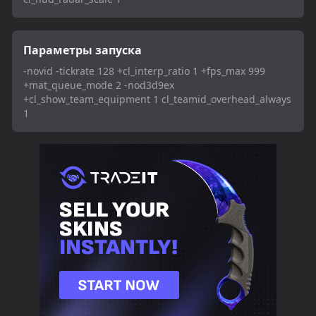
Параметры запуска
-novid -tickrate 128 +cl_interp_ratio 1 +fps_max 999
+mat_queue_mode 2 -nod3d9ex
+cl_show_team_equipment 1 cl_teamid_overhead_always
1