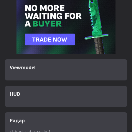
Viewmodel
HUD
Радар
cl_hud_radar_scale 1