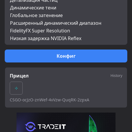
Детализация частиц
Динамические тени
Глобальное затенение
Расширенный динамический диапазон
FidelityFX Super Resolution
Низкая задержка NVIDIA Reflex
Конфиг
Прицел
History
CSGO-ocJzO-znWef-4vVzw-QuqRK-2zpxA