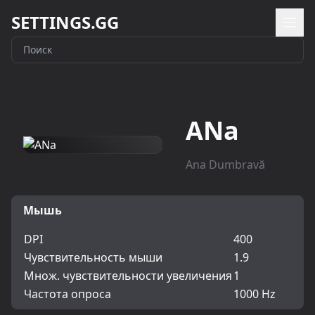
SETTINGS.GG
ANa
Ana Dumbravă
Мышь
DPI
400
Чувствительность мыши
1.9
Множ. чувствительности увеличения
1
Частота опроса
1000 Hz