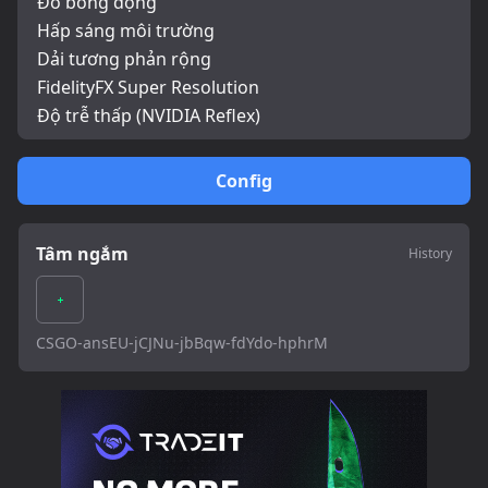
Đổ bóng động
Hấp sáng môi trường
Dải tương phản rộng
FidelityFX Super Resolution
Độ trễ thấp (NVIDIA Reflex)
Config
Tâm ngắm
History
CSGO-ansEU-jCJNu-jbBqw-fdYdo-hphrM