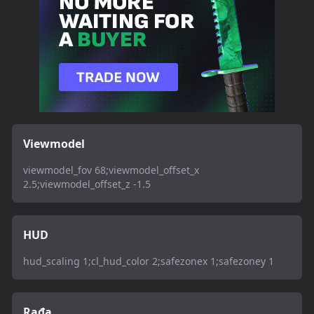
Viewmodel
viewmodel_fov 68;viewmodel_offset_x
2.5;viewmodel_offset_z -1.5
HUD
hud_scaling 1;cl_hud_color 2;safezonex 1;safezoney 1
Rađa