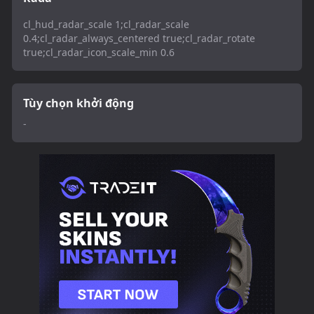
cl_hud_radar_scale 1;cl_radar_scale
0.4;cl_radar_always_centered true;cl_radar_rotate
true;cl_radar_icon_scale_min 0.6
Tùy chọn khởi động
-