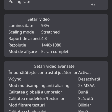
Polling rate
Hz
Setări video
Luminozitate
93%
Scaling mode
Stretched
Raport de aspect
4:3
Rezoluție
1440x1080
Mod de afișare
Ecran complet
Setări video avansate
Îmbunătățește contrastul jucătorilor
Activat
V-Sync
Dezactivată
Mod multisampling anti-aliasing
2x MSAA
Calitatea globală a umbrelor
Bună
Calitatea modelelor/texturilor
Scăzută
Mod filtrare texturi
Biliniar
Calitatea shaderului
Bună