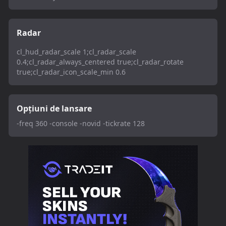
Radar
cl_hud_radar_scale 1;cl_radar_scale
0.4;cl_radar_always_centered true;cl_radar_rotate
true;cl_radar_icon_scale_min 0.6
Opțiuni de lansare
-freq 360 -console -novid -tickrate 128