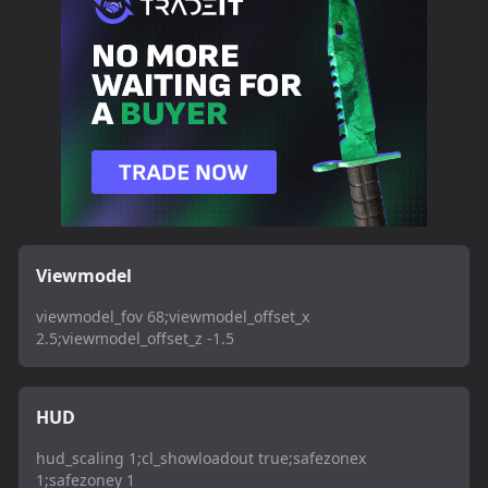
Viewmodel
viewmodel_fov 68;viewmodel_offset_x
2.5;viewmodel_offset_z -1.5
HUD
hud_scaling 1;cl_showloadout true;safezonex
1;safezoney 1