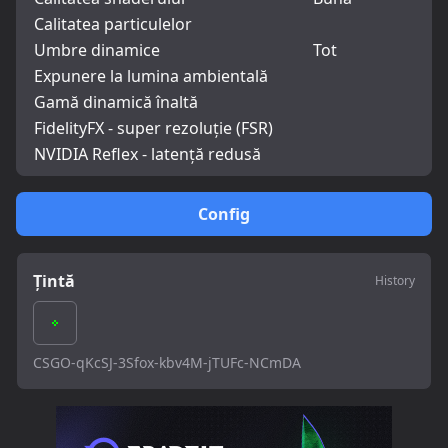
Calitatea particulelor
Umbre dinamice
Tot
Expunere la lumina ambientală
Gamă dinamică înaltă
FidelityFX - super rezoluție (FSR)
NVIDIA Reflex - latență redusă
Config
Țintă
History
CSGO-qKcSJ-3Sfox-kbv4M-jTUFc-NCmDA