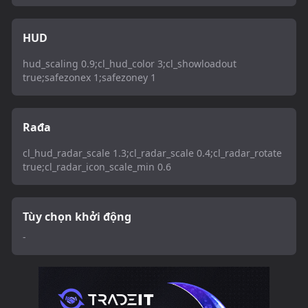
HUD
hud_scaling 0.9;cl_hud_color 3;cl_showloadout
true;safezonex 1;safezoney 1
Rađa
cl_hud_radar_scale 1.3;cl_radar_scale 0.4;cl_radar_rotate
true;cl_radar_icon_scale_min 0.6
Tùy chọn khởi động
-