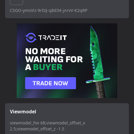
CSGO-ymsVU-9rDiJ-q8d34-jnrvV-K2qRP
Viewmodel
viewmodel_fov 68;viewmodel_offset_x
2.5;viewmodel_offset_z -1.5