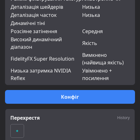
Деталізація шейдерів
Низька
Деталізація часток
Низька
Динамічні тіні
Розсіяне затінення
Середня
Високий динамічний
Якість
діапазон
Вимкнено
FidelityFX Super Resolution
(найвища якість)
Низька затримка NVIDIA
Увімкнено +
Reflex
посилення
Конфіг
Перехрестя
History