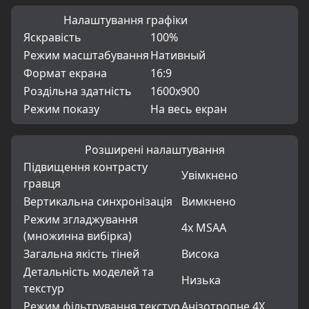
Налаштування графіки
Яскравість
100%
Режим масштабування
Нативный
Формат екрана
16:9
Роздільна здатність
1600x900
Режим показу
На весь екран
Розширені налаштування
Підвищення контрасту
Увімкнено
гравця
Вертикальна синхронізація
Вимкнено
Режим згладжування
4x MSAA
(множинна вибірка)
Загальна якість тіней
Висока
Детальність моделей та
Низька
текстур
Режим фільтрування текстур
Анізотропне 4X