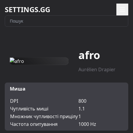
SETTINGS.GG
afro
Aurélien Drapier
Миша
DPI
800
Чутливість миші
1.1
Множник чутливості прицілу
1
Частота опитування
1000 Hz