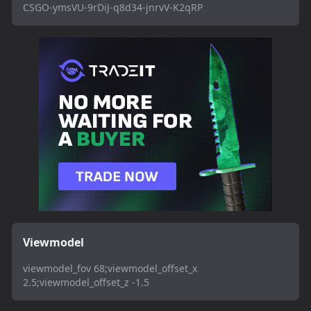
CSGO-ymsVU-9rDiJ-q8d34-jnrvV-K2qRP
Viewmodel
viewmodel_fov 68;viewmodel_offset_x
2.5;viewmodel_offset_z -1.5