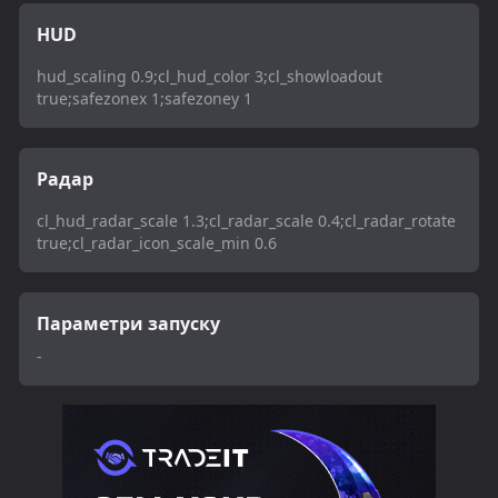
HUD
hud_scaling 0.9;cl_hud_color 3;cl_showloadout
true;safezonex 1;safezoney 1
Радар
cl_hud_radar_scale 1.3;cl_radar_scale 0.4;cl_radar_rotate
true;cl_radar_icon_scale_min 0.6
Параметри запуску
-