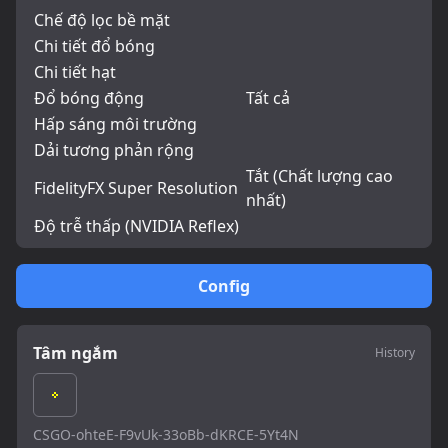
Chế độ lọc bề mặt
Chi tiết đổ bóng
Chi tiết hạt
Đổ bóng động
Tất cả
Hấp sáng môi trường
Dải tương phản rộng
Tắt (Chất lượng cao
FidelityFX Super Resolution
nhất)
Độ trễ thấp (NVIDIA Reflex)
Config
Tâm ngắm
History
CSGO-ohteE-F9vUk-33oBb-dKRCE-5Yt4N