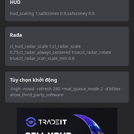
HUD
hud_scaling 1;safezonex 0.9;safezoney 0.9
Rađa
cl_hud_radar_scale 1;cl_radar_scale
0.75;cl_radar_always_centered true;cl_radar_rotate
true;cl_radar_icon_scale_min 0.6
Tùy chọn khởi động
-high -novid -refresh 280 +mat_queue_mode 2 -d3d9ex -
allow_third_party_software