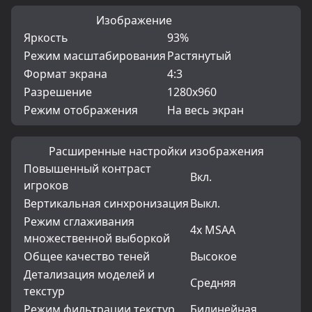
Изображение
Яркость
93%
Режим масштабирования
Растянутый
Формат экрана
4:3
Разрешение
1280x960
Режим отображения
На весь экран
Расширенные настройки изображения
Повышенный контраст
Вкл.
игроков
Вертикальная синхронизация
Выкл.
Режим сглаживания
4x MSAA
множественной выборкой
Общее качество теней
Высокое
Детализация моделей и
Средняя
текстур
Режим фильтрации текстур
Билинейная