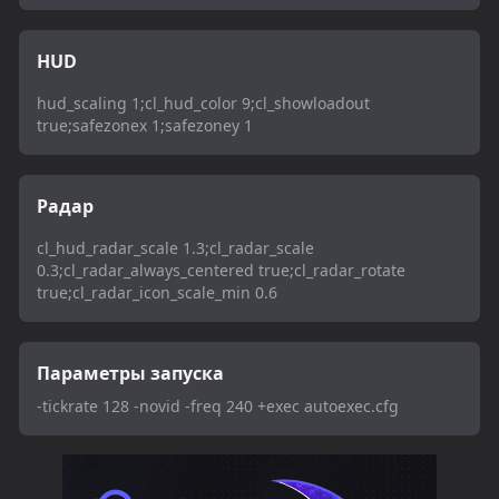
HUD
hud_scaling 1;cl_hud_color 9;cl_showloadout
true;safezonex 1;safezoney 1
Радар
cl_hud_radar_scale 1.3;cl_radar_scale
0.3;cl_radar_always_centered true;cl_radar_rotate
true;cl_radar_icon_scale_min 0.6
Параметры запуска
-tickrate 128 -novid -freq 240 +exec autoexec.cfg