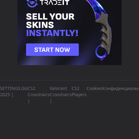
SETTINGS.GG
CS2
Valorant
CS2
Cookies
Конфиденциальн
2025 |
Crosshairs
Crosshairs
Players
|
|