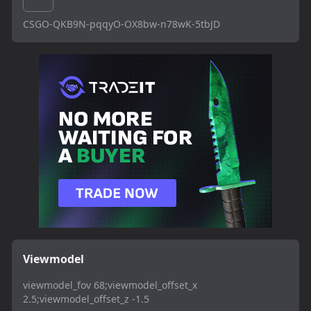
CSGO-QKB9N-pqqyO-OX8bw-n78wK-5tbJD
Viewmodel
viewmodel_fov 68;viewmodel_offset_x
2.5;viewmodel_offset_z -1.5