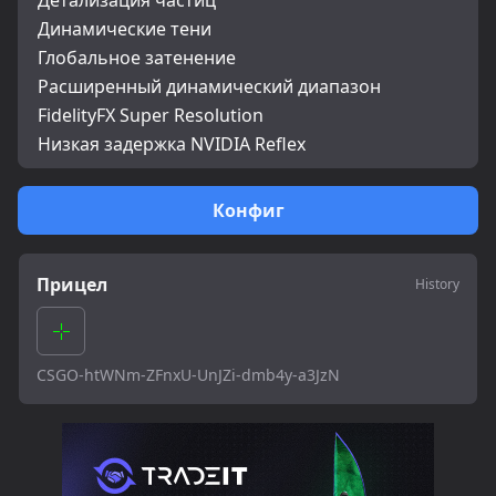
Детализация частиц
Динамические тени
Глобальное затенение
Расширенный динамический диапазон
FidelityFX Super Resolution
Низкая задержка NVIDIA Reflex
Конфиг
Прицел
History
CSGO-htWNm-ZFnxU-UnJZi-dmb4y-a3JzN