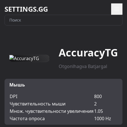
SETTINGS.GG
AccuracyTG
Otgonlhagva Batjargal
Мышь
DPI
800
Чувствительность мыши
2
Множ. чувствительности увеличения
1.05
Частота опроса
1000 Hz