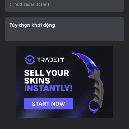
cl_hud_radar_scale 1
Tùy chọn khởi động
-