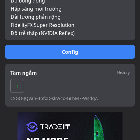
Đổ bóng động
Hấp sáng môi trường
Dải tương phản rộng
FidelityFX Super Resolution
Độ trễ thấp (NVIDIA Reflex)
Config
Tâm ngắm
History
CSGO-JQVan-4pfoD-skW4o-GLhM7-WsdqA