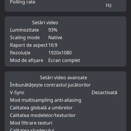
Polling rate
Hz
Setări video
Luminozitate
93%
Scaling mode
Native
Raport de aspect
16:9
Rezoluție
1920x1080
Mod de afișare
Ecran complet
Setări video avansate
Îmbunătățește contrastul jucătorilor
V-Sync
Dezactivată
Mod multisampling anti-aliasing
Calitatea globală a umbrelor
Calitatea modelelor/texturilor
Mod filtrare texturi
Calitatea shaderului