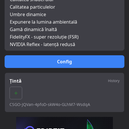
Calitatea particulelor
Umbre dinamice
Expunere la lumina ambientală
Gamă dinamică înaltă
FidelityFX - super rezoluție (FSR)
NVIDIA Reflex - latență redusă
Config
Țintă
History
CSGO-JQVan-4pfoD-skW4o-GLhM7-WsdqA