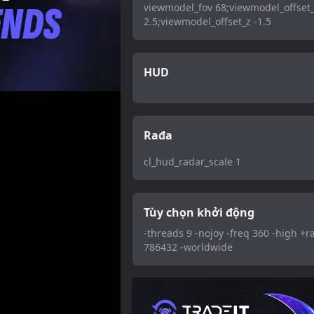
viewmodel_fov 68;viewmodel_offset
2.5;viewmodel_offset_z -1.5
HUD
Rađa
cl_hud_radar_scale 1
Tùy chọn khởi động
-threads 9 -nojoy -freq 360 -high +r
786432 -worldwide