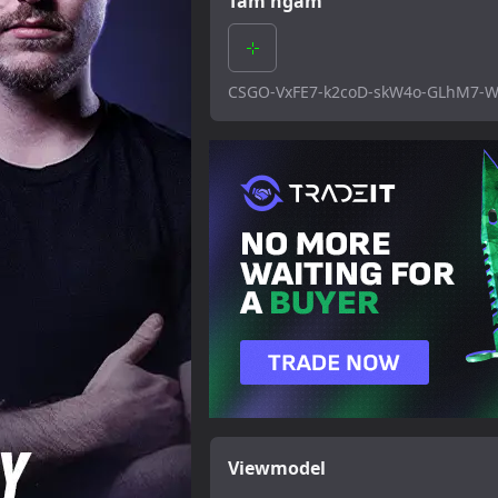
Tâm ngắm
CSGO-VxFE7-k2coD-skW4o-GLhM7-
Viewmodel