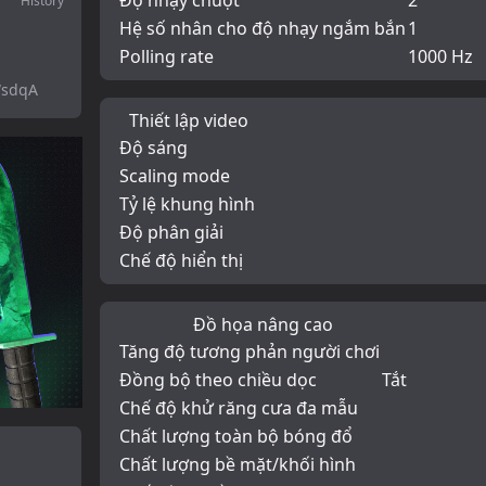
Độ nhạy chuột
2
History
Hệ số nhân cho độ nhạy ngắm bắn
1
Polling rate
1000 Hz
WsdqA
Thiết lập video
Độ sáng
Scaling mode
Tỷ lệ khung hình
Độ phân giải
Chế độ hiển thị
Đồ họa nâng cao
Tăng độ tương phản người chơi
Đồng bộ theo chiều dọc
Tắt
Chế độ khử răng cưa đa mẫu
Chất lượng toàn bộ bóng đổ
Chất lượng bề mặt/khối hình