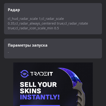
Радар
cl_hud_radar_scale 1;cl_radar_scale
0.35;cl_radar_always_centered true;cl_radar_rotate
true;cl_radar_icon_scale_min 0.5
Параметры запуска
-