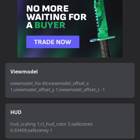
Viewmodel
viewmodel_fov 60;viewmodel_offset_x
1;viewmodel_offset_y 1;viewmodel_offset_z -1
HUD
hud_scaling 1;cl_hud_color 5;safezonex
0.93459;safezoney 1