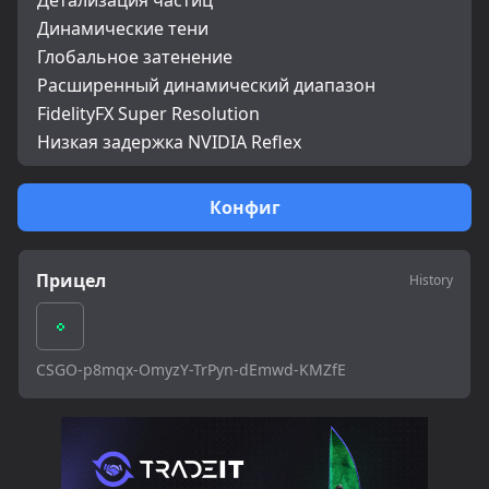
Детализация частиц
Динамические тени
Глобальное затенение
Расширенный динамический диапазон
FidelityFX Super Resolution
Низкая задержка NVIDIA Reflex
Конфиг
Прицел
History
CSGO-p8mqx-OmyzY-TrPyn-dEmwd-KMZfE