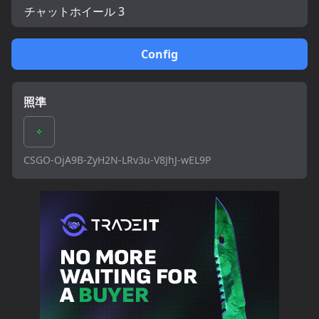
チャットホイール 3
Config
照準
CSGO-OjA9B-ZyH2N-LRv3u-V8JhJ-wEL9P