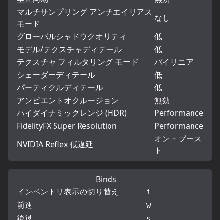
マルチサンプリング アンチエイリアス
なし
モード
グローバルシャドウクオリティ
低
モデル/テクスチャディテール
低
テクスチャ フィルタリング モード
バイリニア
シェーダーディテール
低
パーティクルディテール
低
アンビエントオクルージョン
無効
ハイダイナミックレンジ (HDR)
Performance
FidelityFX Super Resolution
Performance
オン + ブース
NVIDIA Reflex 低遅延
ト
Binds
インベントリ表示の切り替え
i
前進
w
後退
s