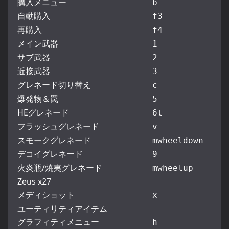
購入メニュー
b
自動購入
f3
再購入
f4
メイン武器
1
サブ武器
2
近接武器
3
グレネード切り替え
c
爆発物＆罠
5
HEグレネード
6
t
フラッシュグレネード
v
スモークグレネード
mwheeldown
デコイグレネード
9
火炎瓶/焼夷グレネード
mwheelup
Zeus x27
メディショット
x
ユーティリティアイテム
グラフィティメニュー
h