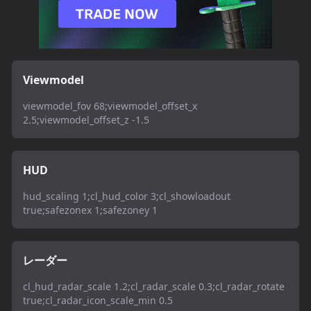
Viewmodel
viewmodel_fov 68;viewmodel_offset_x
2.5;viewmodel_offset_z -1.5
HUD
hud_scaling 1;cl_hud_color 3;cl_showloadout
true;safezonex 1;safezoney 1
レーダー
cl_hud_radar_scale 1.2;cl_radar_scale 0.3;cl_radar_rotate
true;cl_radar_icon_scale_min 0.5