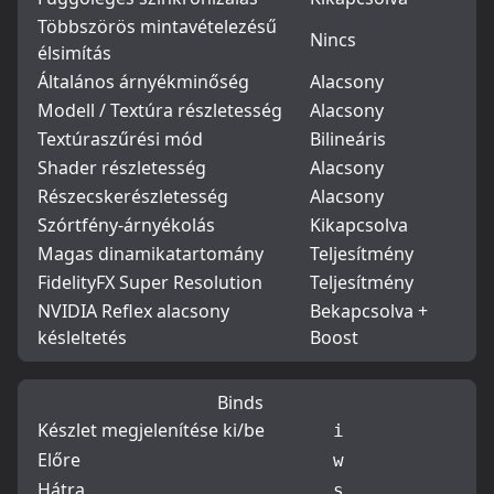
Többszörös mintavételezésű
Nincs
élsimítás
Általános árnyékminőség
Alacsony
Modell / Textúra részletesség
Alacsony
Textúraszűrési mód
Bilineáris
Shader részletesség
Alacsony
Részecskerészletesség
Alacsony
Szórtfény-árnyékolás
Kikapcsolva
Magas dinamikatartomány
Teljesítmény
FidelityFX Super Resolution
Teljesítmény
NVIDIA Reflex alacsony
Bekapcsolva +
késleltetés
Boost
Binds
Készlet megjelenítése ki/be
i
Előre
w
Hátra
s