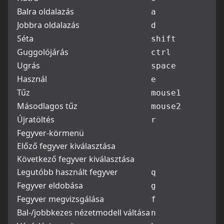
Balra oldalazás
a
Jobbra oldalazás
d
Séta
shift
Guggolójárás
ctrl
Ugrás
space
Használ
e
Tűz
mouse1
Másodlagos tűz
mouse2
Újratöltés
r
Fegyver-körmenü
Előző fegyver kiválasztása
Következő fegyver kiválasztása
Legutóbb használt fegyver
q
Fegyver eldobása
g
Fegyver megvizsgálása
f
Bal-/jobbkezes nézetmodell váltása
n