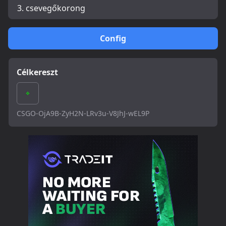
3. csevegőkorong
Config
Célkereszt
CSGO-OjA9B-ZyH2N-LRv3u-V8JhJ-wEL9P