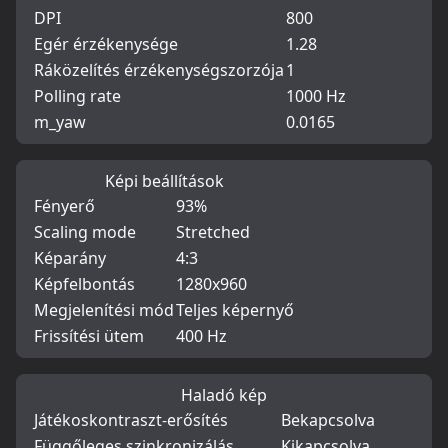
DPI
800
Egér érzékenysége
1.28
Ráközelítés érzékenységszorzója
1
Polling rate
1000 Hz
m_yaw
0.0165
Képi beállítások
Fényerő
93%
Scaling mode
Stretched
Képarány
4:3
Képfelbontás
1280x960
Megjelenítési mód
Teljes képernyő
Frissítési ütem
400 Hz
Haladó kép
Játékoskontraszt-erősítés
Bekapcsolva
Függőleges szinkronizálás
Kikapcsolva