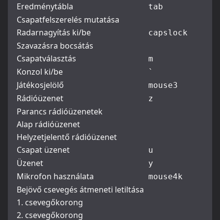
Eredménytábla
tab
Csapatfelszerelés mutatása
Radarnagyítás ki/be
capslock
Szavazásra bocsátás
Csapatválasztás
m
Konzol ki/be
`
Játékosjelölő
mouse3
Rádióüzenet
z
Parancs rádióüzenetek
Alap rádióüzenet
Helyzetjelentő rádióüzenet
Csapat üzenet
u
Üzenet
y
Mikrofon használata
mouse4
k
Bejövő csevegés átmeneti letiltása
1. csevegőkorong
2. csevegőkorong