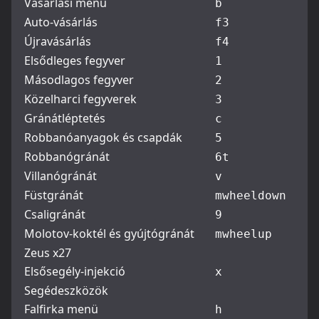
Vásárlási menü
b
Auto-vásárlás
f3
Újravásárlás
f4
Elsődleges fegyver
1
Másodlagos fegyver
2
Közelharci fegyverek
3
Gránátléptetés
c
Robbanóanyagok és csapdák
5
Robbanógránát
6
t
Villanógránát
v
Füstgránát
mwheeldown
Csaligránát
9
Molotov-koktél és gyújtógránát
mwheelup
Zeus x27
Elsősegély-injekció
x
Segédeszközök
Falfirka menü
h