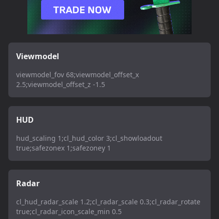
Viewmodel
viewmodel_fov 68;viewmodel_offset_x
2.5;viewmodel_offset_z -1.5
HUD
hud_scaling 1;cl_hud_color 3;cl_showloadout
true;safezonex 1;safezoney 1
Radar
cl_hud_radar_scale 1.2;cl_radar_scale 0.3;cl_radar_rotate
true;cl_radar_icon_scale_min 0.5