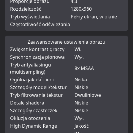
Proporcje obrazu
4:3
Rozdzielczość
1280x960
Tryb wyświetlania
Pełny ekran, w oknie
Częstotliwość odświeżania
Zaawansowane ustawienia obrazu
Zwiększ kontrast graczy
Wł.
Synchronizacja pionowa
Wył.
Tryb antyaliasingu
8x MSAA
(multisampling)
Ogólna jakość cieni
Niska
Szczegóły modeli/tekstur
Niskie
Tryb filtrowania tekstur
Dwuliniowe
Detale shadera
Niskie
Szczegóły cząsteczek
Niskie
Okluzja otoczenia
Wył.
High Dynamic Range
Jakość