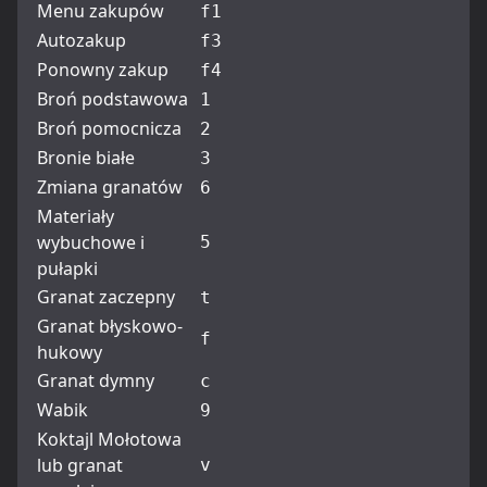
Menu zakupów
f1
Autozakup
f3
Ponowny zakup
f4
Broń podstawowa
1
Broń pomocnicza
2
Bronie białe
3
Zmiana granatów
6
Materiały
wybuchowe i
5
pułapki
Granat zaczepny
t
Granat błyskowo-
f
hukowy
Granat dymny
c
Wabik
9
Koktajl Mołotowa
lub granat
v