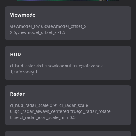
Viewmodel
viewmodel_fov 68;viewmodel_offset_x
2.5;viewmodel_offset_z -1.5
HUD
cl_hud_color 4;cl_showloadout true;safezonex
1;safezoney 1
Radar
cl_hud_radar_scale 0.91;cl_radar_scale
0.3;cl_radar_always_centered true;cl_radar_rotate
true;cl_radar_icon_scale_min 0.5