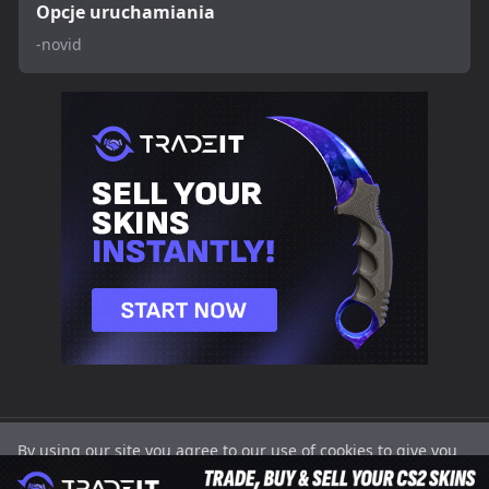
Opcje uruchamiania
-novid
SETTINGS.GG
CS2
Valorant
CS2
Cookies
Prywatność
By using our site you agree to our use of cookies to give you
2025 |
Crosshairs
Crosshairs |
Players
the best experience on our website.
Got it