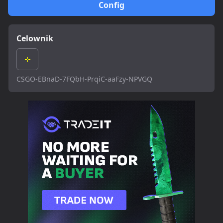
Config
Celownik
CSGO-EBnaD-7FQbH-PrqiC-aaFzy-NPVGQ