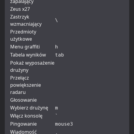
zapalający
Zeus x27
Zastrzyk
\
wzmacniający
Przedmioty
użytkowe
Menu graffiti
h
Tabela wyników
tab
Pokaż wyposażenie
drużyny
Przełącz
powiększenie
radaru
Głosowanie
Wybierz drużynę
m
Włącz konsolę
`
Pingowanie
mouse3
Wiadomość