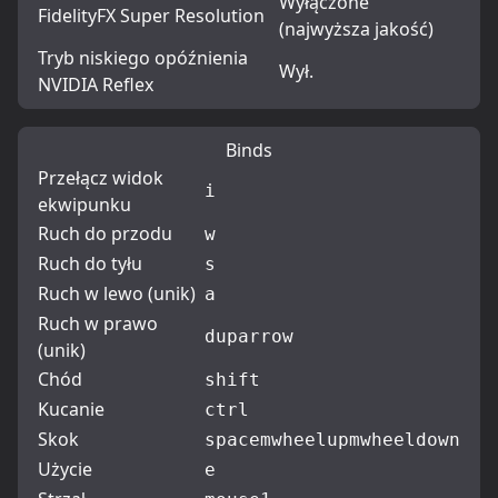
Wyłączone
FidelityFX Super Resolution
(najwyższa jakość)
Tryb niskiego opóźnienia
Wył.
NVIDIA Reflex
Binds
Przełącz widok
i
ekwipunku
Ruch do przodu
w
Ruch do tyłu
s
Ruch w lewo (unik)
a
Ruch w prawo
d
uparrow
(unik)
Chód
shift
Kucanie
ctrl
Skok
space
mwheelup
mwheeldown
Użycie
e