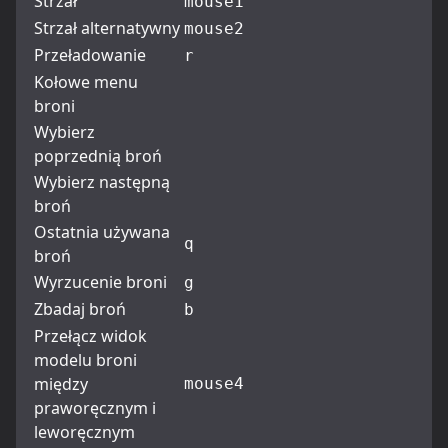
Strzał
mouse1
Strzał alternatywny
mouse2
Przeładowanie
r
Kołowe menu
broni
Wybierz
poprzednią broń
Wybierz następną
broń
Ostatnia używana
q
broń
Wyrzucenie broni
g
Zbadaj broń
b
Przełącz widok
modelu broni
między
mouse4
praworęcznym i
leworęcznym