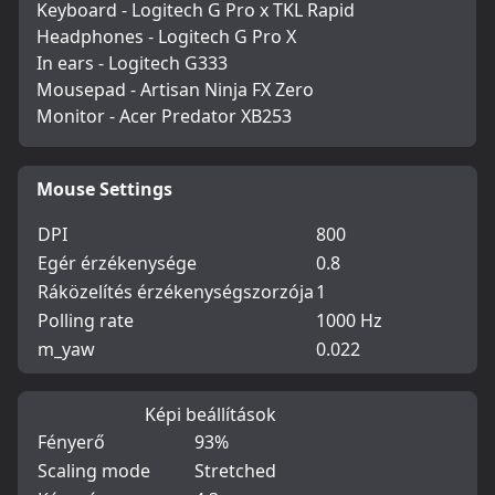
Keyboard - Logitech G Pro x TKL Rapid
Headphones - Logitech G Pro X
In ears - Logitech G333
Mousepad - Artisan Ninja FX Zero
Monitor - Acer Predator XB253
Mouse Settings
DPI
800
Egér érzékenysége
0.8
Ráközelítés érzékenységszorzója
1
Polling rate
1000 Hz
m_yaw
0.022
Képi beállítások
Fényerő
93%
Scaling mode
Stretched