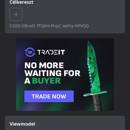
Célkereszt
CSGO-EBnaD-7FQbH-PrqiC-aaFzy-NPVGQ
Viewmodel