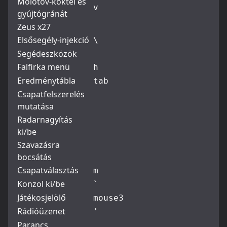
Molotov-koktél és
v
gyújtógránát
Zeus x27
Elsősegély-injekció
\
Segédeszközök
Falfirka menü
h
Eredménytábla
tab
Csapatfelszerelés
mutatása
Radarnagyítás
ki/be
Szavazásra
bocsátás
Csapatválasztás
m
Konzol ki/be
`
Játékosjelölő
mouse3
Rádióüzenet
'
Parancs