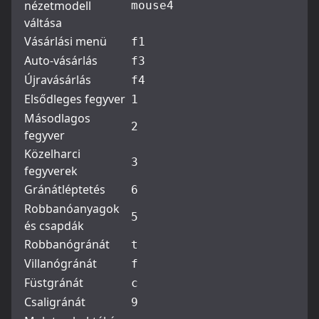
nézetmodell
mouse4
váltása
Vásárlási menü
f1
Auto-vásárlás
f3
Újravásárlás
f4
Elsődleges fegyver
1
Másodlagos
2
fegyver
Közelharci
3
fegyverek
Gránátléptetés
6
Robbanóanyagok
5
és csapdák
Robbanógránát
t
Villanógránát
f
Füstgránát
c
Csaligránát
9