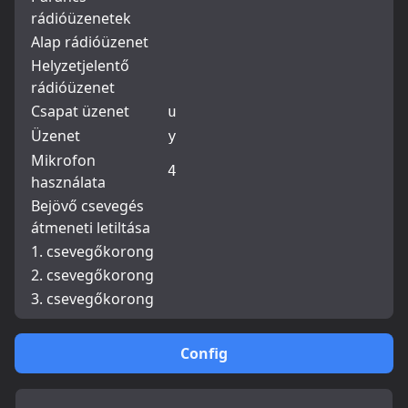
rádióüzenetek
Alap rádióüzenet
Helyzetjelentő
rádióüzenet
Csapat üzenet
u
Üzenet
y
Mikrofon
4
használata
Bejövő csevegés
átmeneti letiltása
1. csevegőkorong
2. csevegőkorong
3. csevegőkorong
Config