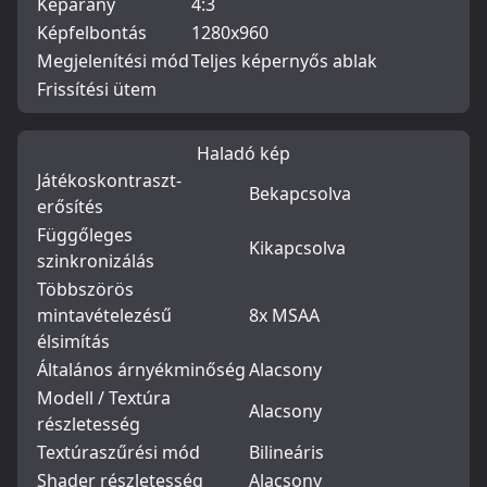
Képarány
4:3
Képfelbontás
1280x960
Megjelenítési mód
Teljes képernyős ablak
Frissítési ütem
Haladó kép
Játékoskontraszt-
Bekapcsolva
erősítés
Függőleges
Kikapcsolva
szinkronizálás
Többszörös
mintavételezésű
8x MSAA
élsimítás
Általános árnyékminőség
Alacsony
Modell / Textúra
Alacsony
részletesség
Textúraszűrési mód
Bilineáris
Shader részletesség
Alacsony