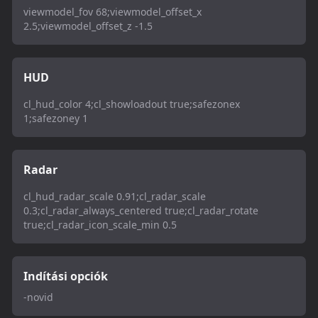
viewmodel_fov 68;viewmodel_offset_x
2.5;viewmodel_offset_z -1.5
HUD
cl_hud_color 4;cl_showloadout true;safezonex
1;safezoney 1
Radar
cl_hud_radar_scale 0.91;cl_radar_scale
0.3;cl_radar_always_centered true;cl_radar_rotate
true;cl_radar_icon_scale_min 0.5
Indítási opciók
-novid