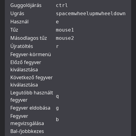
Guggolójárás
ctrl
Ugrás
space
mwheelup
mwheeldown
Használ
e
Tűz
mouse1
Másodlagos tűz
mouse2
Újratöltés
r
Fegyver-körmenü
Előző fegyver
kiválasztása
Következő fegyver
kiválasztása
Legutóbb használt
q
fegyver
Fegyver eldobása
g
Fegyver
b
megvizsgálása
Bal-/jobbkezes