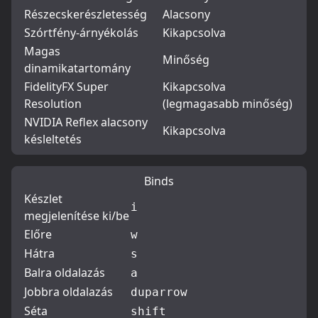
Részecskerészletesség
Alacsony
Szórtfény-árnyékolás
Kikapcsolva
Magas
Minőség
dinamikatartomány
FidelityFX Super
Kikapcsolva
Resolution
(legmagasabb minőség)
NVIDIA Reflex alacsony
Kikapcsolva
késleltetés
Binds
Készlet
i
megjelenítése ki/be
Előre
w
Hátra
s
Balra oldalazás
a
Jobbra oldalazás
d
uparrow
Séta
shift