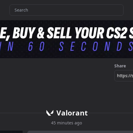
Share
https:/
Valorant
45 minutes ago