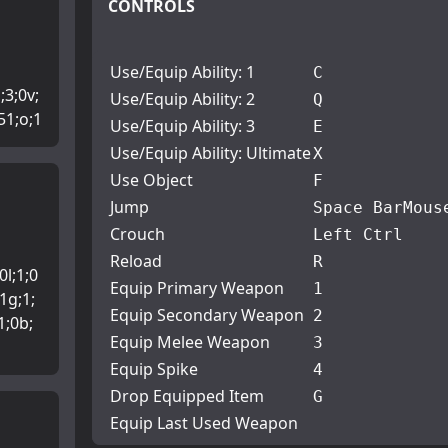
CONTROLS
Use/Equip Ability: 1
C
;3;0v;
Use/Equip Ability: 2
Q
651;o;1
Use/Equip Ability: 3
E
Use/Equip Ability: Ultimate
X
Use Object
F
Jump
Space Bar
Mous
Crouch
Left Ctrl
Reload
R
0l;1;0
Equip Primary Weapon
1
;1g;1;
Equip Secondary Weapon
2
1;0b;
Equip Melee Weapon
3
Equip Spike
4
Drop Equipped Item
G
Equip Last Used Weapon