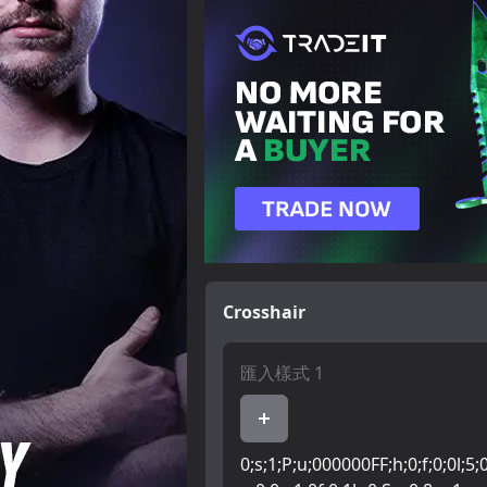
Crosshair
匯入樣式 1
0;s;1;P;u;000000FF;h;0;f;0;0l;5;