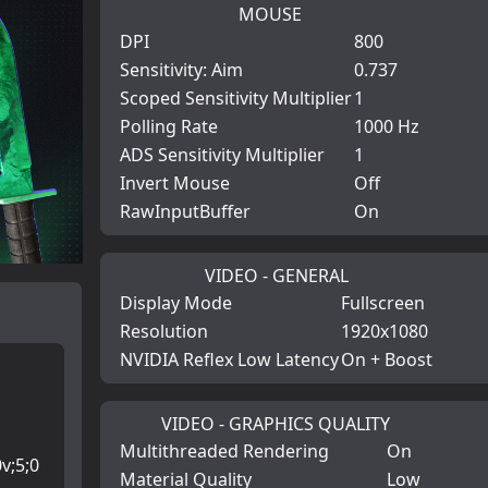
MOUSE
DPI
800
Sensitivity: Aim
0.737
Scoped Sensitivity Multiplier
1
Polling Rate
1000 Hz
ADS Sensitivity Multiplier
1
Invert Mouse
Off
RawInputBuffer
On
VIDEO - GENERAL
Display Mode
Fullscreen
Resolution
1920x1080
NVIDIA Reflex Low Latency
On + Boost
VIDEO - GRAPHICS QUALITY
Multithreaded Rendering
On
0v;5;0
Material Quality
Low