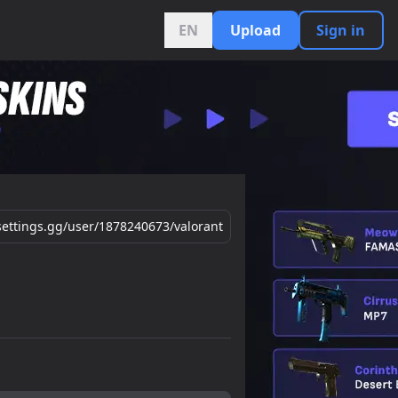
EN
Upload
Sign in
/settings.gg/user/1878240673/valorant