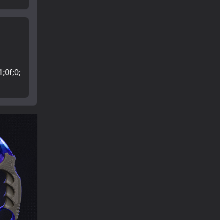
1;0f;0;