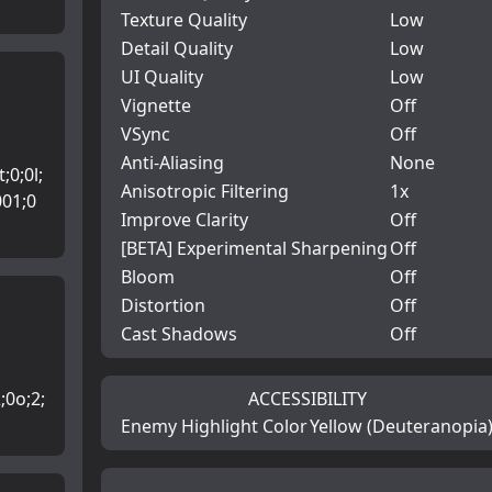
Texture Quality
Low
Detail Quality
Low
UI Quality
Low
Vignette
Off
VSync
Off
Anti-Aliasing
None
;0;0l;
Anisotropic Filtering
1x
001;0
Improve Clarity
Off
[BETA] Experimental Sharpening
Off
Bloom
Off
Distortion
Off
Cast Shadows
Off
2;0o;2;
ACCESSIBILITY
Enemy Highlight Color
Yellow (Deuteranopia