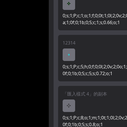
0;s;1;P;c;1;o;1;f;0;0t;1;0l;2;0v;2
a;1;0f;0;1b;0;S;c;1;s;0.66;o;1
12314
0;s;1;P;c;5;h;0;f;0;0l;2;0v;2;0o;1
0f;0;1b;0;S;c;5;s;0.72;o;1
「匯入樣式 4」的副本
0;s;1;P;c;8;o;1;m;1;0t;1;0l;2;0v;2
0f;0;1b;0;S;s;0.8;o;1