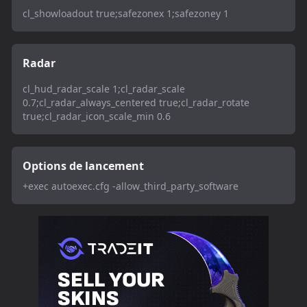
cl_showloadout true;safezonex 1;safezoney 1
Radar
cl_hud_radar_scale 1;cl_radar_scale
0.7;cl_radar_always_centered true;cl_radar_rotate
true;cl_radar_icon_scale_min 0.6
Options de lancement
+exec autoexec.cfg -allow_third_party_software