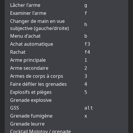
Lâcher l'arme
g
Examiner l'arme
f
Changer de main en vue
h
subjective (gauche/droite)
Menu d'achat
b
Achat automatique
f3
Rachat
f4
Arme principale
1
Arme secondaire
2
Armes de corps à corps
3
Faire défiler les grenades
4
Explosifs et pièges
5
Grenade explosive
GSS
alt
Grenade fumigène
x
Grenade leurre
Cocktail Molotov / grenade