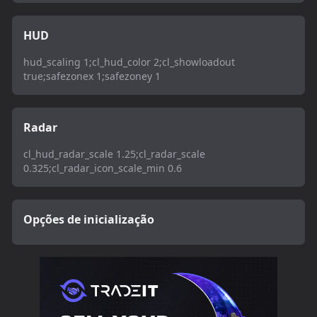
HUD
hud_scaling 1;cl_hud_color 2;cl_showloadout
true;safezonex 1;safezoney 1
Radar
cl_hud_radar_scale 1.25;cl_radar_scale
0.325;cl_radar_icon_scale_min 0.6
Opções de inicialização