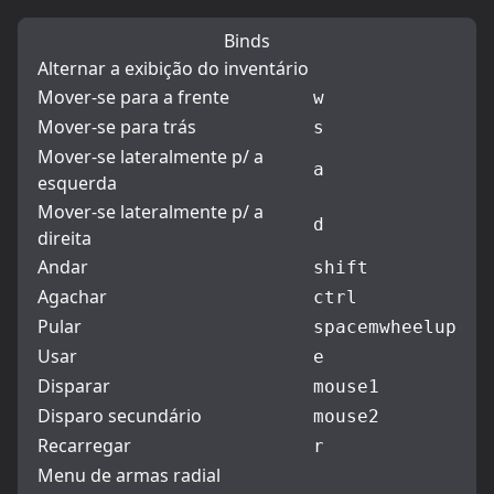
Binds
Alternar a exibição do inventário
Mover-se para a frente
w
Mover-se para trás
s
Mover-se lateralmente p/ a
a
esquerda
Mover-se lateralmente p/ a
d
direita
Andar
shift
Agachar
ctrl
Pular
space
mwheelup
Usar
e
Disparar
mouse1
Disparo secundário
mouse2
Recarregar
r
Menu de armas radial