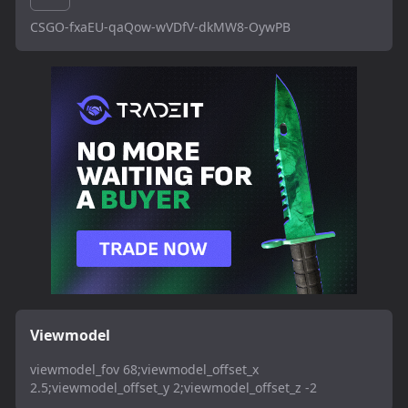
CSGO-fxaEU-qaQow-wVDfV-dkMW8-OywPB
Viewmodel
viewmodel_fov 68;viewmodel_offset_x
2.5;viewmodel_offset_y 2;viewmodel_offset_z -2