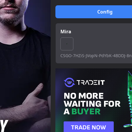
Config
Mira
CSGO-7HZiS-JVopN-PdYbK-4BDDJ-8n