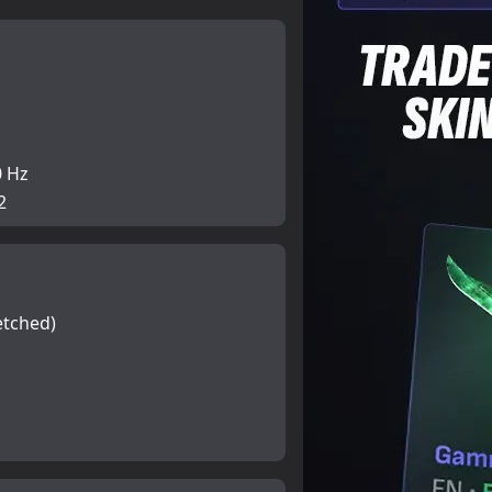
0 Hz
2
etched)