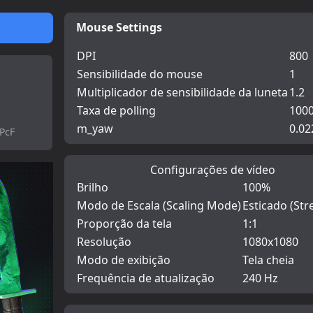
Mouse Settings
DPI
800
Sensibilidade do mouse
1
Multiplicador de sensibilidade da luneta
1.2
Taxa de polling
100
m_yaw
0.02
PcF
Configurações de vídeo
Brilho
100%
Modo de Escala (Scaling Mode)
Esticado (Str
Proporção da tela
1:1
Resolução
1080x1080
Modo de exibição
Tela cheia
Frequência de atualização
240 Hz