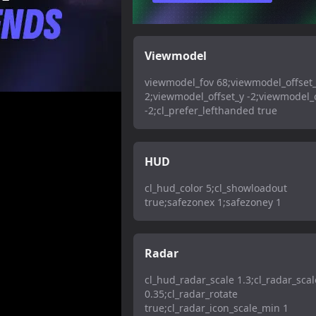
Viewmodel
viewmodel_fov 68;viewmodel_offset
2;viewmodel_offset_y -2;viewmodel_o
-2;cl_prefer_lefthanded true
HUD
cl_hud_color 5;cl_showloadout
true;safezonex 1;safezoney 1
Radar
cl_hud_radar_scale 1.3;cl_radar_scal
0.35;cl_radar_rotate
true;cl_radar_icon_scale_min 1