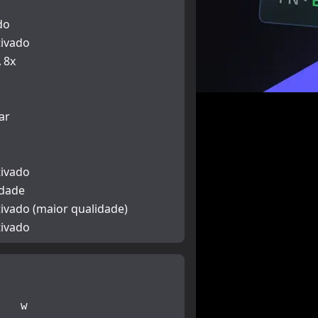
do
ivado
 8x
ar
ivado
idade
ivado (maior qualidade)
ivado
w