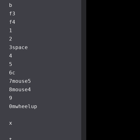
b
f3
f4
1
2
3
space
4
5
6
c
7
mouse5
8
mouse4
9
0
mwheelup
x
t