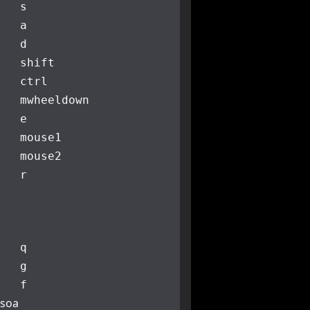
s
a
d
shift
ctrl
mwheeldown
e
mouse1
mouse2
r
q
g
f
ssoa