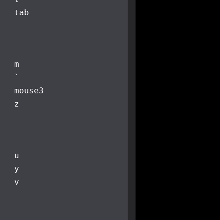
tab
m
`
mouse3
z
u
y
v