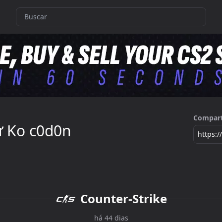
Compart
ử Ko c0d0n
https:
Counter-Strike
há 44 dias