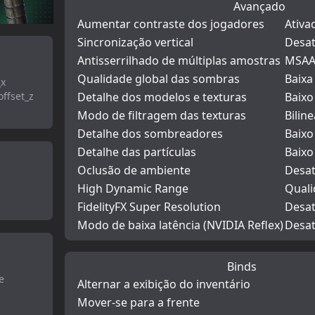
Avançado
Aumentar contraste dos jogadores
Ativa
Sincronização vertical
Desat
Antisserrilhado de múltiplas amostras
MSAA
Qualidade global das sombras
Baixa
_x
ffset_z
Detalhe dos modelos e texturas
Baixo
Modo de filtragem das texturas
Biline
Detalhe dos sombreadores
Baixo
Detalhe das partículas
Baixo
Oclusão de ambiente
Desat
High Dynamic Range
Qual
FidelityFX Super Resolution
Desat
Modo de baixa latência (NVIDIA Reflex)
Desat
Binds
e
Alternar a exibição do inventário
Mover-se para a frente