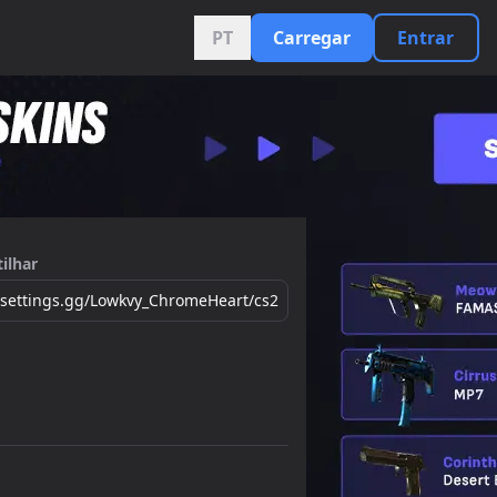
PT
Carregar
Entrar
ilhar
//settings.gg/Lowkvy_ChromeHeart/cs2