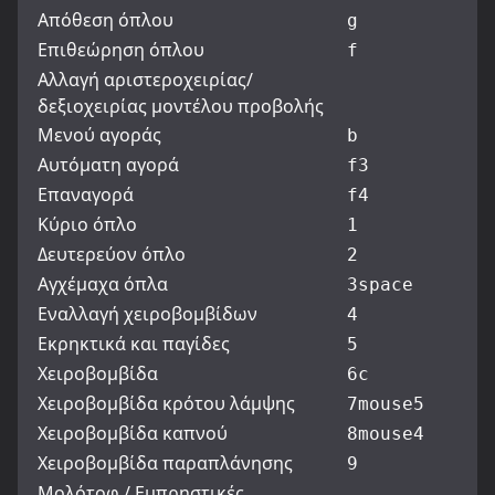
Απόθεση όπλου
g
Επιθεώρηση όπλου
f
Αλλαγή αριστεροχειρίας/
δεξιοχειρίας μοντέλου προβολής
Μενού αγοράς
b
Αυτόματη αγορά
f3
Επαναγορά
f4
Κύριο όπλο
1
Δευτερεύον όπλο
2
Αγχέμαχα όπλα
3
space
Εναλλαγή χειροβομβίδων
4
Εκρηκτικά και παγίδες
5
Χειροβομβίδα
6
c
Χειροβομβίδα κρότου λάμψης
7
mouse5
Χειροβομβίδα καπνού
8
mouse4
Χειροβομβίδα παραπλάνησης
9
Μολότοφ / Εμπρηστικές