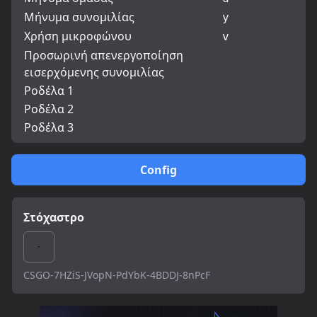
Μήνυμα συνομιλίας
y
Χρήση μικροφώνου
v
Προσωρινή απενεργοποίηση
εισερχόμενης συνομιλίας
Ροδέλα 1
Ροδέλα 2
Ροδέλα 3
Config
Στόχαστρο
CSGO-7HZiS-JVopN-PdYbK-4BDDJ-8nPcF