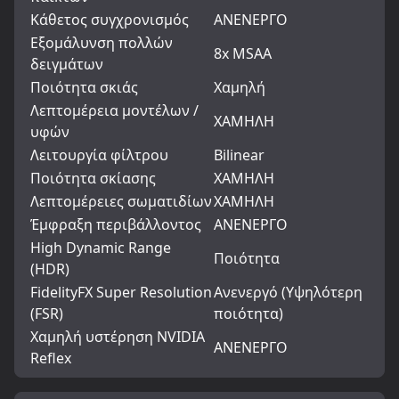
Κάθετος συγχρονισμός
ΑΝΕΝΕΡΓΟ
Εξομάλυνση πολλών
8x MSAA
δειγμάτων
Ποιότητα σκιάς
Χαμηλή
Λεπτομέρεια μοντέλων /
ΧΑΜΗΛΗ
υφών
Λειτουργία φίλτρου
Bilinear
Ποιότητα σκίασης
ΧΑΜΗΛΗ
Λεπτομέρειες σωματιδίων
ΧΑΜΗΛΗ
Έμφραξη περιβάλλοντος
ΑΝΕΝΕΡΓΟ
High Dynamic Range
Ποιότητα
(HDR)
FidelityFX Super Resolution
Ανενεργό (Υψηλότερη
(FSR)
ποιότητα)
Χαμηλή υστέρηση NVIDIA
ΑΝΕΝΕΡΓΟ
Reflex