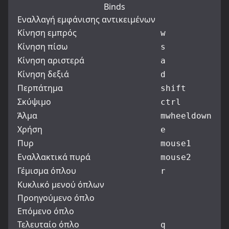
Binds
Εναλλαγή εμφάνισης αντικειμένων
Κίνηση εμπρός
w
Κίνηση πίσω
s
Κίνηση αριστερά
a
Κίνηση δεξιά
d
Περπάτημα
shift
Σκύψιμο
ctrl
Άλμα
mwheeldown
Χρήση
e
Πυρ
mouse1
Εναλλακτικά πυρά
mouse2
Γέμισμα όπλου
r
Κυκλικό μενού όπλων
Προηγούμενο όπλο
Επόμενο όπλο
Τελευταίο όπλο
q