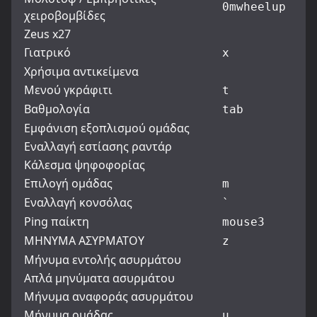
0
mwheelup
χειροβομβίδες
Zeus x27
Γιατρικό
x
Χρήσιμα αντικείμενα
Μενού γκράφιτι
t
Βαθμολογία
tab
Εμφάνιση εξοπλισμού ομάδας
Εναλλαγή εστίασης ραντάρ
Κάλεσμα ψηφοφορίας
Επιλογή ομάδας
m
Εναλλαγή κονσόλας
`
Ping παίκτη
mouse3
ΜΗΝΥΜΑ ΑΣΥΡΜΑΤΟΥ
z
Μήνυμα εντολής ασυρμάτου
Απλά μηνύματα ασυρμάτου
Μήνυμα αναφοράς ασυρμάτου
Μήνυμα ομάδας
u