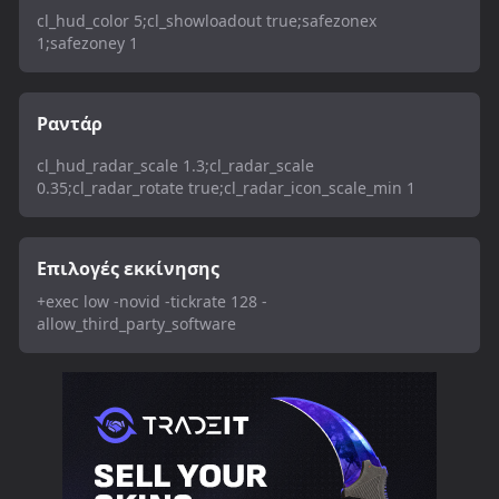
cl_hud_color 5;cl_showloadout true;safezonex
1;safezoney 1
Ραντάρ
cl_hud_radar_scale 1.3;cl_radar_scale
0.35;cl_radar_rotate true;cl_radar_icon_scale_min 1
Επιλογές εκκίνησης
+exec low -novid -tickrate 128 -
allow_third_party_software