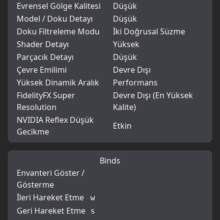
Evrensel Gölge Kalitesi
Düşük
Model / Doku Detayı
Düşük
Doku Filtreleme Modu
İki Doğrusal Süzme
Shader Detayı
Yüksek
Parçacık Detayı
Düşük
Çevre Emilimi
Devre Dışı
Yüksek Dinamik Aralık
Performans
FidelityFX Super
Devre Dışı (En Yüksek
Resolution
Kalite)
NVIDIA Reflex Düşük
Etkin
Gecikme
Binds
Envanteri Göster /
Gösterme
İleri Hareket Etme
w
Geri Hareket Etme
s