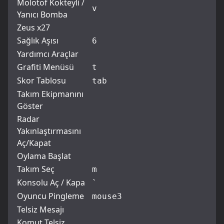
Molotof Kokteyli /
v
Yanıcı Bomba
Zeus x27
Sağlık Aşısı
6
Yardımcı Araçlar
Grafiti Menüsü
t
Skor Tablosu
tab
Takım Ekipmanını
Göster
Radar
Yakınlaştırmasını
Aç/Kapat
Oylama Başlat
Takım Seç
m
Konsolu Aç / Kapa
`
Oyuncu Pingleme
mouse3
Telsiz Mesajı
Komut Telsiz