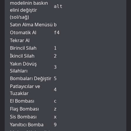
modelinin baskın
alt
elini değiştir
(sol/sağ)
Satın Alma Menüsü
b
Otomatik Al
f4
Tekrar Al
Birincil Silah
1
İkincil Silah
2
Yakın Dövüş
3
Silahları
Bombaları Değiştir
5
Patlayıcılar ve
4
Tuzaklar
El Bombası
c
Flaş Bombası
z
Sis Bombası
x
Yanıltıcı Bomba
9