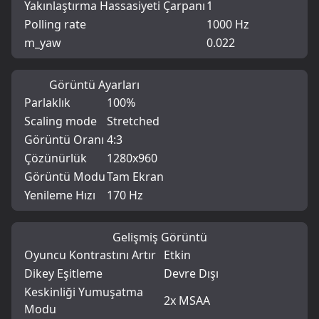
Yakınlaştırma Hassasiyeti Çarpanı
1
Polling rate
1000 Hz
m_yaw
0.022
Görüntü Ayarları
Parlaklık
100%
Scaling mode
Stretched
Görüntü Oranı
4:3
Çözünürlük
1280x960
Görüntü Modu
Tam Ekran
Yenileme Hızı
170 Hz
Gelişmiş Görüntü
Oyuncu Kontrastını Artır
Etkin
Dikey Eşitleme
Devre Dışı
Keskinliği Yumuşatma
2x MSAA
Modu