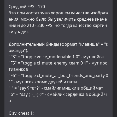
Средний FPS - 170
Это при достаточно хорошем качестве изображ
ения, можно было бы увеличить среднее значе
ние и до 210 - 230 FPS, но тогда качество картин
ки упадёт.
Дополнительный бинды (формат "клавиша" = "к
оманда"):
"F3" = "toggle voice_modenable 1 0" - мут войса
"F5" = "toggle cl_mute_enemy_team 0 1" - мут про
тивников
"F6" = "toggle cl_mute_all_but_friends_and_party 0 
1" - мут всех кроме друзей и пати
"l" = "say ʕ ᵔᴥᵔ ʔ" - смайлик мишки в общий чат
"p" = "say ( ･_･)♡" - смайлик сердечка в общий ч
ат
С sv_cheat 1: