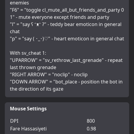
enemies
"F6" = "toggle cl_mute_all_but_friends_and_party 0 
1" - mute everyone except friends and party
"l" = "say ʕ ᵔᴥᵔ ʔ" - teddy bear emoticon in general 
chat
"p" = "say ( ･_･)♡" - heart emoticon in general chat
With sv_cheat 1:
"UPARROW" = "sv_rethrow_last_grenade" - repeat 
last thrown grenade
"RIGHT ARROW" = "noclip" - noclip
"DOWN ARROW" = "bot_place - position the bot in 
the direction of its gaze
Mouse Settings
DPI
800
Fare Hassasiyeti
0.98