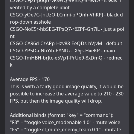
CSGO-CFJZf-poqiY-vFSWQ-9VBfQ-5HwLA - it was in
vented by a complete idiot
CSGO-yOe7G-JnUzO-LCmni-bPQnh-VhKPJ - black d
rop-down asshole
CSGO-NoE5r-hbSEG-TPsQ7-r6ZPF-Gh7iL - just a poi
nt
CSGO-CA96d-CzAPp-Hzv88-EeQDs-hVJvM - default
CSGO-YP5Da-NbYib-PYNUz-LX6js-HxeKP - main
CSGO-TmHBH-brJtc-e5VpT-PrUe9-8xDmQ - rednec
k
Average FPS - 170
This is with a fairly good image quality, it would be 
possible to increase the average value to 210 - 230 
FPS, but then the image quality will drop.
Additional binds (format "key" = "command"):
"F3" = "toggle voice_modenable 1 0" - mute voice
"F5" = "toggle cl_mute_enemy_team 0 1" - mutate 