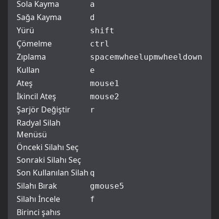
Sola Kayma
a
Sağa Kayma
d
Yürü
shift
Çömelme
ctrl
Zıplama
space
mwheelup
mwheeldown
Kullan
e
Ateş
mouse1
İkincil Ateş
mouse2
Şarjör Değiştir
r
Radyal Silah
Menüsü
Önceki Silahı Seç
Sonraki Silahı Seç
Son Kullanılan Silah
q
Silahı Bırak
g
mouse5
Silahı İncele
f
Birinci şahıs