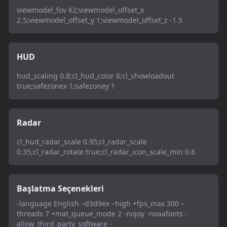
viewmodel_fov 62;viewmodel_offset_x
2.5;viewmodel_offset_y 1;viewmodel_offset_z -1.5
HUD
hud_scaling 0.8;cl_hud_color 6;cl_showloadout
true;safezonex 1;safezoney 1
Radar
cl_hud_radar_scale 0.95;cl_radar_scale
0.35;cl_radar_rotate true;cl_radar_icon_scale_min 0.6
Başlatma Seçenekleri
-language English –d3d9ex –high +fps_max 300 –
threads 7 +mat_queue_mode 2 -nojoy -noaafonts -
allow_third_party_software -