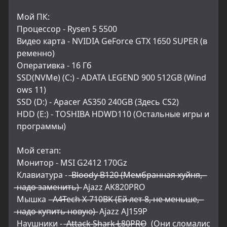
Мой ПК:
Процессор - Rysen 5 5500
Видео карта - NVIDIA GeForce GTX 1650 SUPER (в
ременно)
Оперативка - 16 Гб
SSD(NVMe) (C:) - ADATA LEGEND 900 512GB (Wind
ows 11)
SSD (D:) - Apacer AS350 240GB (Здесь CS2)
HDD (E:) - TOSHIBA HDWD110 (Остальные игры и 
программы)
Мой сетап:
Монитор - MSI G2412 170Gz
Клавиатура -  ̶B̶l̶o̶o̶d̶y̶ ̶B̶1̶2̶0̶ ̶(̶М̶е̶м̶б̶р̶а̶н̶н̶а̶я̶ ̶х̶у̶й̶н̶я̶,̶ 
̶н̶а̶д̶о̶ ̶з̶а̶м̶е̶н̶и̶т̶ь̶)̶  Ajazz AK820PRO
Мышка - ̶A̶4̶T̶e̶c̶h̶ ̶X̶-̶7̶1̶0̶B̶K̶ ̶(̶Е̶й̶ ̶л̶е̶т̶ ̶8̶,̶ ̶н̶е̶ ̶м̶е̶н̶ь̶ш̶е̶,̶ 
̶н̶а̶д̶о̶ ̶к̶у̶п̶и̶т̶ь̶ ̶н̶о̶в̶у̶ю̶)̶  Ajazz AJ159P
Наушники -  ̶A̶t̶t̶a̶c̶k̶ ̶S̶h̶a̶r̶k̶ ̶L̶8̶0̶P̶R̶O̶  (Они сломалис