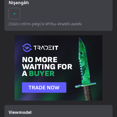
Nişangâh
CSGO-rr87m-pWyC4-VP7bu-4YwWS-eat4N
Viewmodel