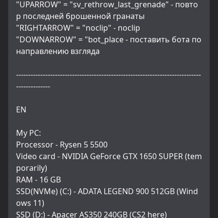
"UPARROW" = "sv_rethrow_last_grenade" - повто
р последней брошенной гранаты
"RIGHTARROW" = "noclip" - noclip
"DOWNARROW" = "bot_place - поставить бота по 
направлению взгляда
----------------------------------------------------------------------------
--------------
EN
My PC:
Processor - Rysen 5 5500
Video card - NVIDIA GeForce GTX 1650 SUPER (tem
porarily)
RAM - 16 GB
SSD(NVMe) (C:) - ADATA LEGEND 900 512GB (Wind
ows 11)
SSD (D:) - Apacer AS350 240GB (CS2 here)