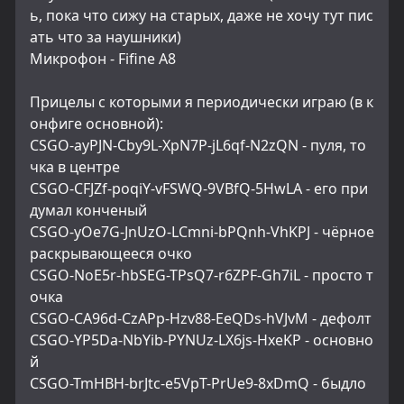
ь, пока что сижу на старых, даже не хочу тут пис
ать что за наушники)
Микрофон - Fifine A8
Прицелы с которыми я периодически играю (в к
онфиге основной):
CSGO-ayPJN-Cby9L-XpN7P-jL6qf-N2zQN - пуля, то
чка в центре
CSGO-CFJZf-poqiY-vFSWQ-9VBfQ-5HwLA - его при
думал конченый
CSGO-yOe7G-JnUzO-LCmni-bPQnh-VhKPJ - чёрное 
раскрывающееся очко
CSGO-NoE5r-hbSEG-TPsQ7-r6ZPF-Gh7iL - просто т
очка
CSGO-CA96d-CzAPp-Hzv88-EeQDs-hVJvM - дефолт
CSGO-YP5Da-NbYib-PYNUz-LX6js-HxeKP - основно
й
CSGO-TmHBH-brJtc-e5VpT-PrUe9-8xDmQ - быдло