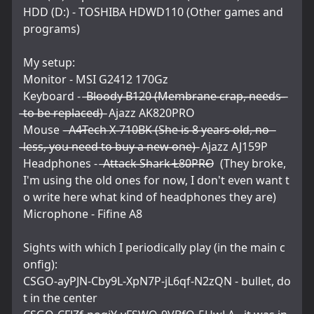
HDD (D:) - TOSHIBA HDWD110 (Other games and 
programs)
My setup:
Monitor - MSI G2412 170Gz
Keyboard -  ̶B̶l̶o̶o̶d̶y̶ ̶B̶1̶2̶0̶ ̶(̶M̶e̶m̶b̶r̶a̶n̶e̶ ̶c̶r̶a̶p̶,̶ ̶n̶e̶e̶d̶s̶ 
̶t̶o̶ ̶b̶e̶ ̶r̶e̶p̶l̶a̶c̶e̶d̶)̶  Ajazz AK820PRO
Mouse - ̶A̶4̶T̶e̶c̶h̶ ̶X̶-̶7̶1̶0̶B̶K̶ ̶(̶S̶h̶e̶ ̶i̶s̶ ̶8̶ ̶y̶e̶a̶r̶s̶ ̶o̶l̶d̶,̶ ̶n̶o̶ 
̶l̶e̶s̶s̶,̶ ̶y̶o̶u̶ ̶n̶e̶e̶d̶ ̶t̶o̶ ̶b̶u̶y̶ ̶a̶ ̶n̶e̶w̶ ̶o̶n̶e̶)̶  Ajazz AJ159P
Headphones -  ̶A̶t̶t̶a̶c̶k̶ ̶S̶h̶a̶r̶k̶ ̶L̶8̶0̶P̶R̶O̶  (They broke, 
I'm using the old ones for now, I don't even want t
o write here what kind of headphones they are)
Microphone - Fifine A8
Sights with which I periodically play (in the main c
onfig):
CSGO-ayPJN-Cby9L-XpN7P-jL6qf-N2zQN - bullet, do
t in the center